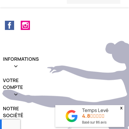
Facebook
Instagram
INFORMATIONS

VOTRE
COMPTE

NOTRE
x
Temps Levé
SOCIÉTÉ
4.8
keyboard_arrow_down
Basé sur
86
avis