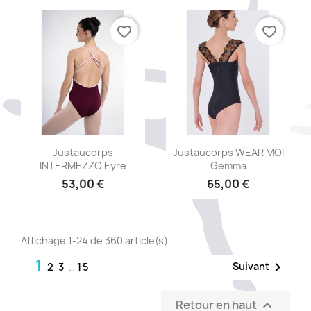
+1
favorite_border
favorite_border
Aperçu rapide
Aperçu rapide


Justaucorps
Justaucorps WEAR MOI
INTERMEZZO Eyre
Gemma
53,00 €
65,00 €
Affichage 1-24 de 360 article(s)
1

Suivant
2
3
…
15
Retour en haut
