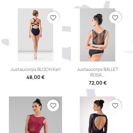
+2
favorite_border
favorite_border
Aperçu rapide
Aperçu rapide


Justaucorps BLOCH Kari
Justaucorps BALLET
ROSA...
48,00 €
72,00 €
favorite_border
favorite_border