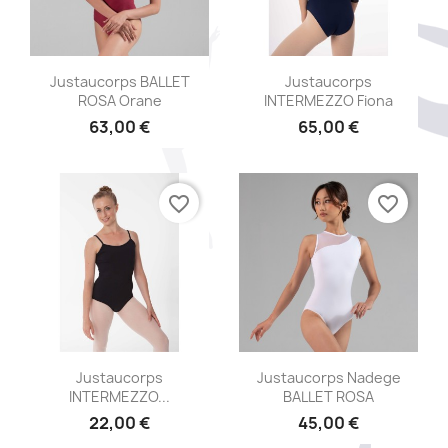
Aperçu rapide
Aperçu rapide


Justaucorps BALLET
Justaucorps
ROSA Orane
INTERMEZZO Fiona
63,00 €
65,00 €
favorite_border
favorite_border
Aperçu rapide
Aperçu rapide


Justaucorps
Justaucorps Nadege
INTERMEZZO...
BALLET ROSA
22,00 €
45,00 €