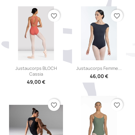
+2
favorite_border
favorite_border
Aperçu rapide
Aperçu rapide


Justaucorps BLOCH
Justaucorps Femme...
Cassia
46,00 €
49,00 €
favorite_border
favorite_border