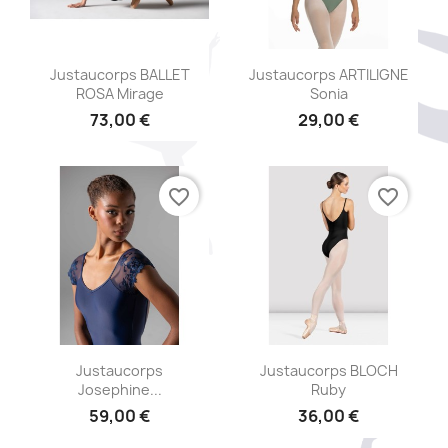
Aperçu rapide
Aperçu rapide


Justaucorps BALLET
Justaucorps ARTILIGNE
ROSA Mirage
Sonia
73,00 €
29,00 €
+4
favorite_border
favorite_border
Aperçu rapide
Aperçu rapide


Justaucorps
Justaucorps BLOCH
Josephine...
Ruby
59,00 €
36,00 €