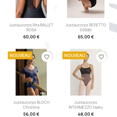
Aperçu rapide
Aperçu rapide


Justaucorps Rita BALLET
Justaucorps REPETTO
ROSA
D0680
60,00 €
65,00 €
+3
NOUVEAU
NOUVEAU
favorite_border
favorite_border
Aperçu rapide
Aperçu rapide


Justaucorps BLOCH
Justaucorps
Christina
INTERMEZZO Haley
56,00 €
48,00 €