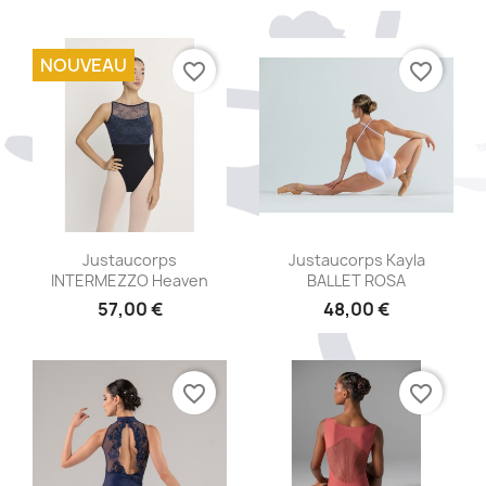
NOUVEAU
favorite_border
favorite_border
Aperçu rapide
Aperçu rapide


Justaucorps
Justaucorps Kayla
INTERMEZZO Heaven
BALLET ROSA
57,00 €
48,00 €
+5
favorite_border
favorite_border