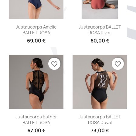
Aperçu rapide
Aperçu rapide


Justaucorps Amelie
Justaucorps BALLET
BALLET ROSA
ROSA River
69,00 €
60,00 €
+3
favorite_border
favorite_border
Aperçu rapide
Aperçu rapide


Justaucorps Esther
Justaucorps BALLET
BALLET ROSA
ROSA Duval
67,00 €
73,00 €