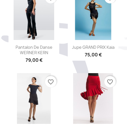
Aperçu rapide
Aperçu rapide


Pantalon De Danse
Jupe GRAND PRIX Kaia
WERNER KERN
75,00 €
79,00 €
favorite_border
favorite_border