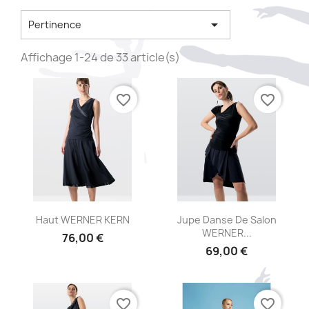

Pertinence
Affichage 1-24 de 33 article(s)
favorite_border
favorite_border
Aperçu rapide
Aperçu rapide


Haut WERNER KERN
Jupe Danse De Salon
WERNER...
76,00 €
69,00 €
favorite_border
favorite_border