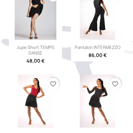
Aperçu rapide
Aperçu rapide


Jupe Short TEMPS
Pantalon INTERMEZZO
DANSE
86,00 €
48,00 €
favorite_border
favorite_border