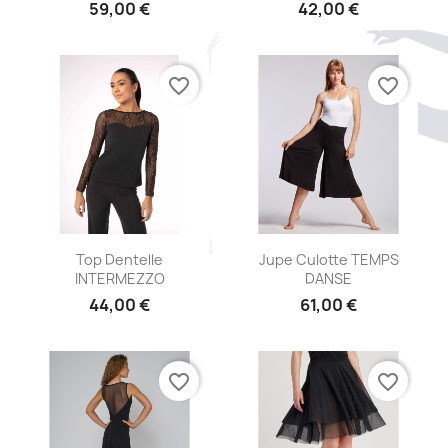
59,00 €
42,00 €
favorite_border
favorite_border
Aperçu rapide
Aperçu rapide


Top Dentelle
Jupe Culotte TEMPS
INTERMEZZO
DANSE
44,00 €
61,00 €
favorite_border
favorite_border