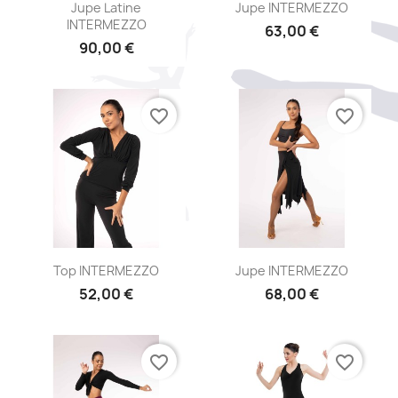
Aperçu rapide
Aperçu rapide


Jupe Latine
Jupe INTERMEZZO
INTERMEZZO
63,00 €
90,00 €
favorite_border
favorite_border
Aperçu rapide
Aperçu rapide


Top INTERMEZZO
Jupe INTERMEZZO
52,00 €
68,00 €
favorite_border
favorite_border