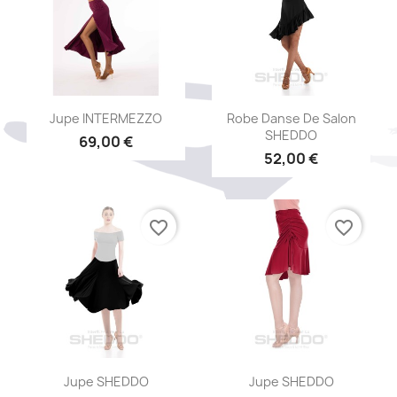
Aperçu rapide
Aperçu rapide


Jupe INTERMEZZO
Robe Danse De Salon
SHEDDO
69,00 €
52,00 €
favorite_border
favorite_border
Aperçu rapide
Aperçu rapide


Jupe SHEDDO
Jupe SHEDDO