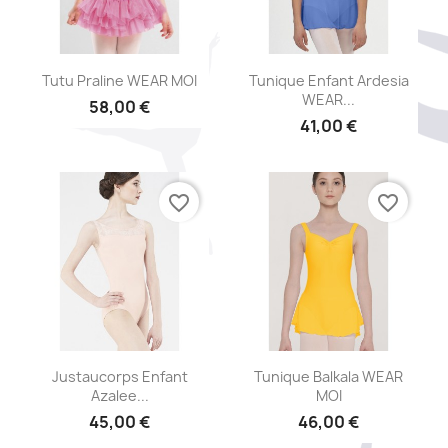
Aperçu rapide
Aperçu rapide


Tutu Praline WEAR MOI
Tunique Enfant Ardesia
WEAR...
58,00 €
41,00 €
+1
favorite_border
favorite_border
Aperçu rapide
Aperçu rapide


Justaucorps Enfant
Tunique Balkala WEAR
Azalee...
MOI
45,00 €
46,00 €