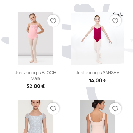
favorite_border
favorite_border
Aperçu rapide
Aperçu rapide


Justaucorps BLOCH
Justaucorps SANSHA
Maia
14,00 €
32,00 €
favorite_border
favorite_border