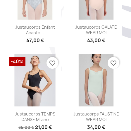
Aperçu rapide
Aperçu rapide


Justaucorps Enfant
Justaucorps GALATE
Acante...
WEAR MOI
47,00 €
43,00 €
+5
-40%
favorite_border
favorite_border
Aperçu rapide
Aperçu rapide


Justaucorps TEMPS
Justaucorps FAUSTINE
DANSE Milano
WEAR MOI
21,00 €
34,00 €
35,00 €