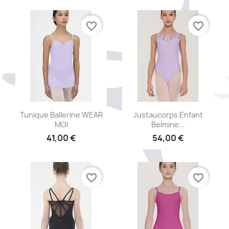
+4
favorite_border
favorite_border
Aperçu rapide
Aperçu rapide


Tunique Ballerine WEAR
Justaucorps Enfant
MOI
Belmine...
41,00 €
54,00 €
+11
favorite_border
favorite_border