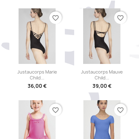
+1
+3
favorite_border
favorite_border
Aperçu rapide
Aperçu rapide


Justaucorps Marie
Justaucorps Mauve
Child...
Child...
36,00 €
39,00 €
favorite_border
favorite_border