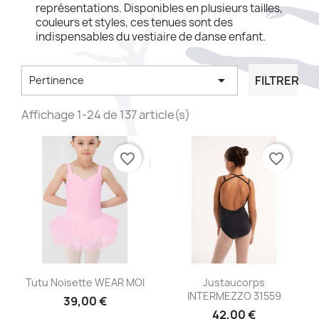
représentations. Disponibles en plusieurs tailles,
couleurs et styles, ces tenues sont des
indispensables du vestiaire de danse enfant.

FILTRER
Pertinence
Affichage 1-24 de 137 article(s)
favorite_border
favorite_border
Aperçu rapide
Aperçu rapide


Tutu Noisette WEAR MOI
Justaucorps
INTERMEZZO 31559
39,00 €
42,00 €