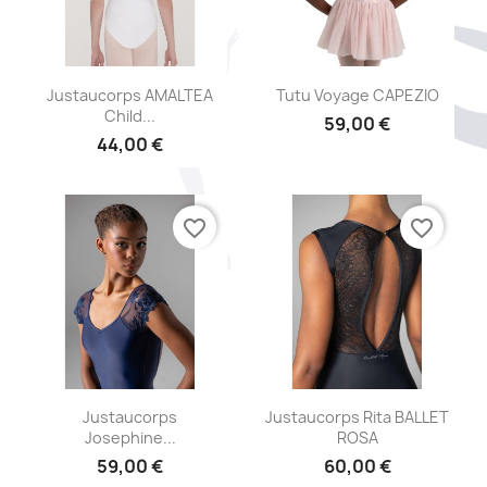
Aperçu rapide
Aperçu rapide


Justaucorps AMALTEA
Tutu Voyage CAPEZIO
Child...
59,00 €
44,00 €
favorite_border
favorite_border
Aperçu rapide
Aperçu rapide


Justaucorps
Justaucorps Rita BALLET
Josephine...
ROSA
59,00 €
60,00 €