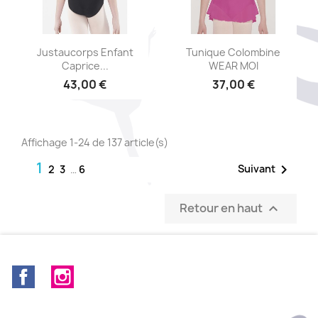
Aperçu rapide
Aperçu rapide


Justaucorps Enfant
Tunique Colombine
Caprice...
WEAR MOI
43,00 €
37,00 €
Affichage 1-24 de 137 article(s)
1

Suivant
2
3
…
6
Retour en haut

Facebook
Instagram