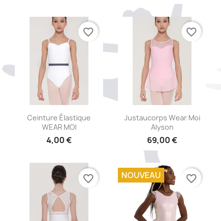
+15
favorite_border
favorite_border
Aperçu rapide
Aperçu rapide


Ceinture Élastique
Justaucorps Wear Moi
WEAR MOI
Alyson
4,00 €
69,00 €
NOUVEAU
favorite_border
favorite_border