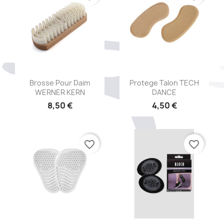
Aperçu rapide
Aperçu rapide


Brosse Pour Daim
Protege Talon TECH
WERNER KERN
DANCE
8,50 €
4,50 €
favorite_border
favorite_border