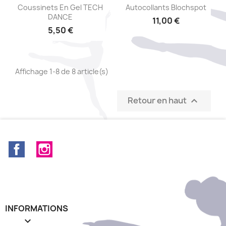
Aperçu rapide
Aperçu rapide


Coussinets En Gel TECH
Autocollants Blochspot
DANCE
11,00 €
5,50 €
Affichage 1-8 de 8 article(s)
Retour en haut

Facebook
Instagram
INFORMATIONS
