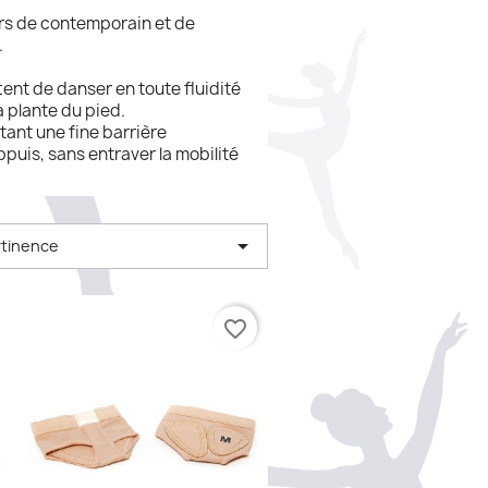
urs de contemporain et de
.
ent de danser en toute fluidité
a plante du pied.
tant une fine barrière
 appuis, sans entraver la mobilité

tinence
favorite_border