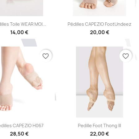
Aperçu rapide
Aperçu rapide


illes Toile WEAR MOI...
Pédilles CAPEZIO FootUndeez
14,00 €
20,00 €
favorite_border
favorite_border
Aperçu rapide
Aperçu rapide


dilles CAPEZIO H067
Pedille Foot Thong III
28,50 €
22,00 €