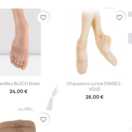
favorite_border
favorite_border
Aperçu rapide
Aperçu rapide


edilles BLOCH Soleil
Chaussons Lyrical DANSEZ-
VOUS
24,00 €
26,00 €
favorite_border