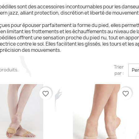
pédilles sont des accessoires incontournables pour les danse
rn jazz, alliant protection, discrétion et liberté de mouvement
ues pour épouser parfaitement la forme du pied, elles permett
 en limitant les frottements et les échauffements au niveau de l
pédilles offrent une sensation proche du pied nu, tout en appor
ectrice contre le sol. Elles facilitent les glissés, les tours et les
a précision des mouvements.
Trier
0 produits.
Per
par :
favorite_border
favorite_border