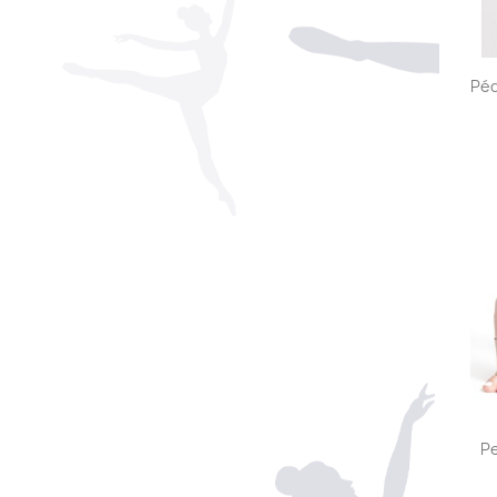
Péd
Pe