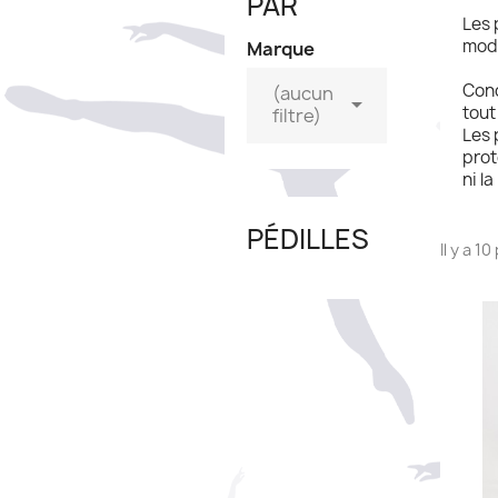
PAR
Les 
mode
Marque
Conç
(aucun

tout
filtre)
Les 
prot
ni l
PÉDILLES
Il y a 1