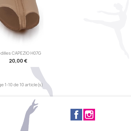
Aperçu rapide

dilles CAPEZIO H07G
20,00 €
e 1-10 de 10 article(s)
Facebook
Instagram