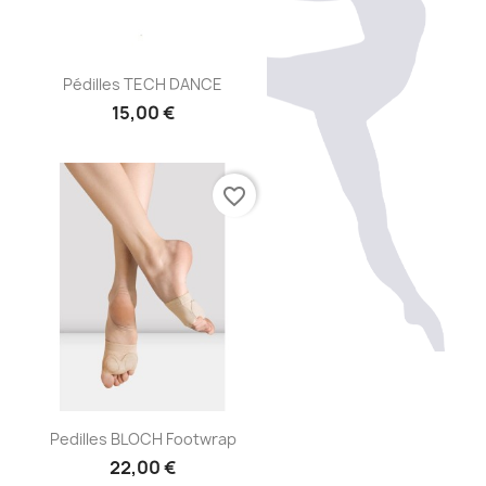
Aperçu rapide

Pédilles TECH DANCE
15,00 €
favorite_border
Aperçu rapide

Pedilles BLOCH Footwrap
22,00 €