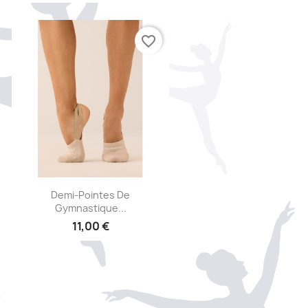
favorite_border
Aperçu rapide

Demi-Pointes De
Gymnastique...
11,00 €