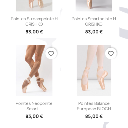
Aperçu rapide
Aperçu rapide


Pointes Streampointe H
Pointes Smartpointe H
GRISHKO
GRISHKO
83,00 €
83,00 €
favorite_border
favorite_border
Aperçu rapide
Aperçu rapide


Pointes Neopointe
Pointes Balance
Smart...
European BLOCH
83,00 €
85,00 €