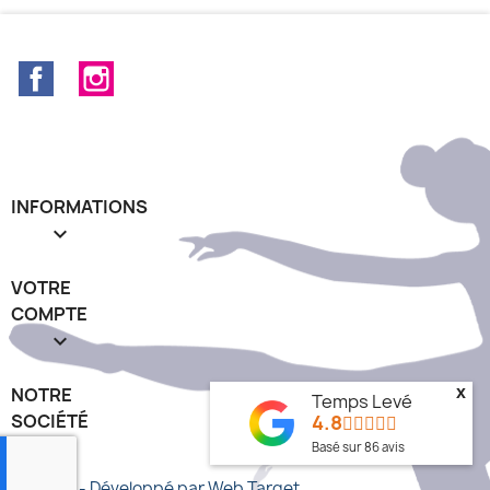
Facebook
Instagram
INFORMATIONS

VOTRE
COMPTE

NOTRE
x
Temps Levé
SOCIÉTÉ
4.8
keyboard_arrow_down
Basé sur
86
avis
© 2026 - Développé par Web Target