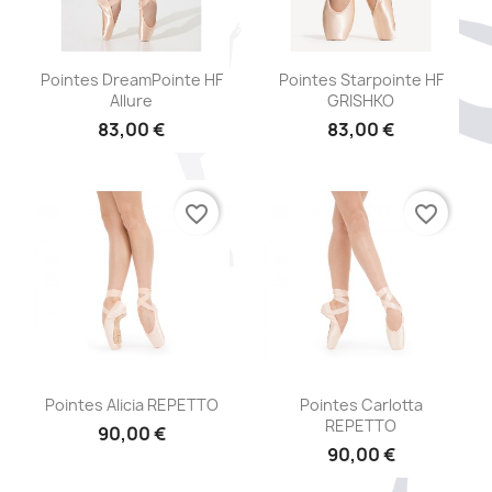
Aperçu rapide
Aperçu rapide


Pointes DreamPointe HF
Pointes Starpointe HF
Allure
GRISHKO
83,00 €
83,00 €
favorite_border
favorite_border
Aperçu rapide
Aperçu rapide


Pointes Alicia REPETTO
Pointes Carlotta
REPETTO
90,00 €
90,00 €