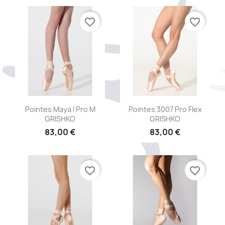
favorite_border
favorite_border
Aperçu rapide
Aperçu rapide


Pointes Maya I Pro M
Pointes 3007 Pro Flex
GRISHKO
GRISHKO
83,00 €
83,00 €
favorite_border
favorite_border