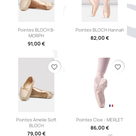
Aperçu rapide
Aperçu rapide


Pointes BLOCH B-
Pointes BLOCH Hannah
MORPH
82,00 €
91,00 €
favorite_border
favorite_border
Aperçu rapide
Aperçu rapide


Pointes Amelie Soft
Pointes Cloe - MERLET
BLOCH
86,00 €
79,00 €