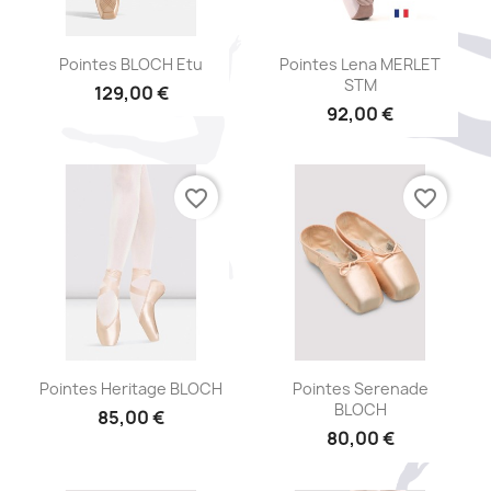
Aperçu rapide
Aperçu rapide


Pointes BLOCH Etu
Pointes Lena MERLET
STM
129,00 €
92,00 €
favorite_border
favorite_border
Aperçu rapide
Aperçu rapide


Pointes Heritage BLOCH
Pointes Serenade
BLOCH
85,00 €
80,00 €