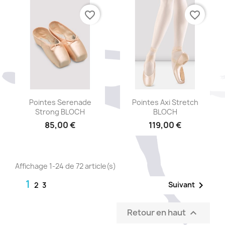
favorite_border
favorite_border
Aperçu rapide
Aperçu rapide


Pointes Serenade
Pointes Axi Stretch
Strong BLOCH
BLOCH
85,00 €
119,00 €
Affichage 1-24 de 72 article(s)
1

Suivant
2
3
Retour en haut
