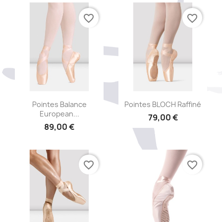
favorite_border
favorite_border
Aperçu rapide
Aperçu rapide


Pointes Balance
Pointes BLOCH Raffiné
European...
79,00 €
89,00 €
favorite_border
favorite_border