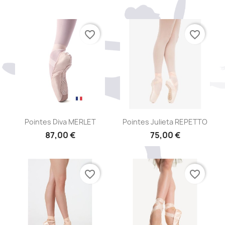
favorite_border
favorite_border
Aperçu rapide
Aperçu rapide


Pointes Diva MERLET
Pointes Julieta REPETTO
87,00 €
75,00 €
favorite_border
favorite_border