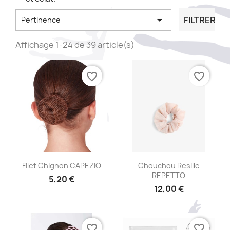

FILTRER
Pertinence
Affichage 1-24 de 39 article(s)
favorite_border
favorite_border
Aperçu rapide
Aperçu rapide


Filet Chignon CAPEZIO
Chouchou Resille
REPETTO
5,20 €
12,00 €
favorite_border
favorite_border