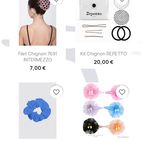
Aperçu rapide
Aperçu rapide


Filet Chignon 7691
Kit Chignon REPETTO
INTERMEZZO
20,00 €
7,00 €
favorite_border
favorite_border