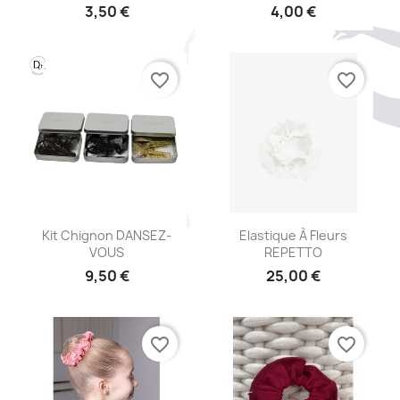
3,50 €
4,00 €
favorite_border
favorite_border
Aperçu rapide
Aperçu rapide


Kit Chignon DANSEZ-
Elastique À Fleurs
VOUS
REPETTO
9,50 €
25,00 €
favorite_border
favorite_border