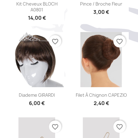
Aperçu rapide
Aperçu rapide


Kit Cheveux BLOCH
Pince / Broche Fleur
A0801
3,00 €
14,00 €
favorite_border
favorite_border
Aperçu rapide
Aperçu rapide


Diademe GIRARDI
Filet À Chignon CAPEZIO
6,00 €
2,40 €
favorite_border
favorite_border