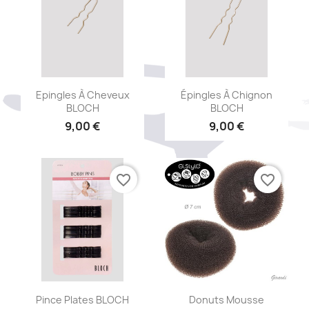
Aperçu rapide
Aperçu rapide


Epingles À Cheveux
Épingles À Chignon
BLOCH
BLOCH
9,00 €
9,00 €
favorite_border
favorite_border
Aperçu rapide
Aperçu rapide


Pince Plates BLOCH
Donuts Mousse