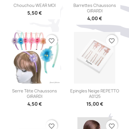
Aperçu rapide
Aperçu rapide


Chouchou WEAR MOI
Barrettes Chaussons
GIRARDI
5,50 €
4,00 €
+16
+1
favorite_border
favorite_border
Aperçu rapide
Aperçu rapide


Serre Tête Chaussons
Epingles Neige REPETTO
GIRARDI
A0125
4,50 €
15,00 €
favorite_border
favorite_border