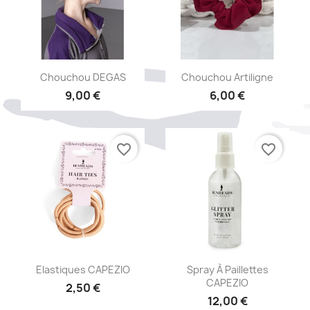
Aperçu rapide
Aperçu rapide


Chouchou DEGAS
Chouchou Artiligne
9,00 €
6,00 €
favorite_border
favorite_border
Aperçu rapide
Aperçu rapide


Elastiques CAPEZIO
Spray À Paillettes
CAPEZIO
2,50 €
12,00 €