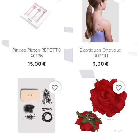
Aperçu rapide
Aperçu rapide


Pinces Plates REPETTO
Elastiques Cheveux
A0126
BLOCH
15,00 €
3,00 €
favorite_border
favorite_border