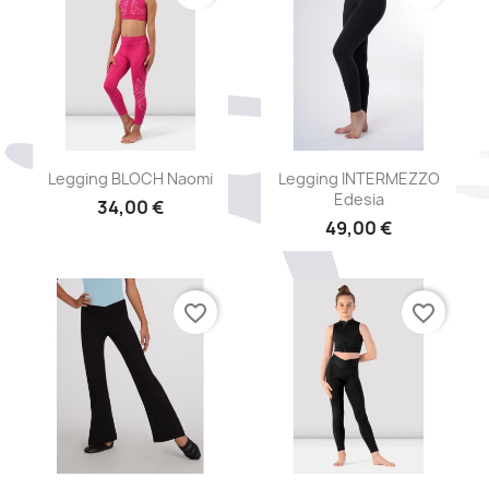
Aperçu rapide
Aperçu rapide


Legging BLOCH Naomi
Legging INTERMEZZO
Edesia
34,00 €
49,00 €
favorite_border
favorite_border