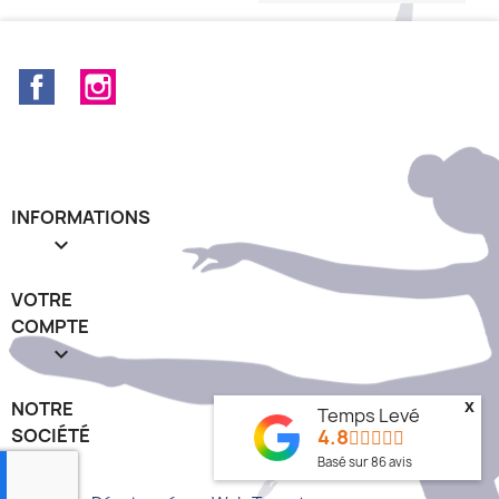
Facebook
Instagram
INFORMATIONS

VOTRE
COMPTE

x
NOTRE
Temps Levé
4.8
SOCIÉTÉ
keyboard_arrow_down
Basé sur
86
avis