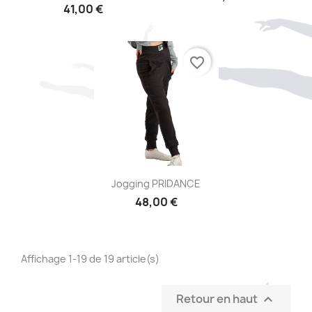
41,00 €
favorite_border
Aperçu rapide

Jogging PRIDANCE
48,00 €
Affichage 1-19 de 19 article(s)
Retour en haut
