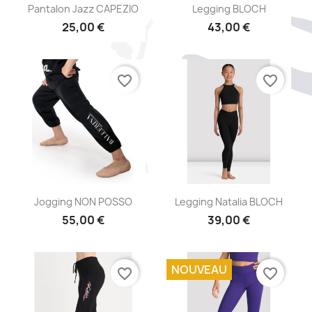
Aperçu rapide
Aperçu rapide


Pantalon Jazz CAPEZIO
Legging BLOCH
25,00 €
43,00 €
favorite_border
favorite_border
Aperçu rapide
Aperçu rapide


Jogging NON POSSO
Legging Natalia BLOCH
55,00 €
39,00 €
NOUVEAU
favorite_border
favorite_border