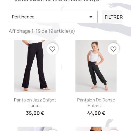

FILTRER
Pertinence
Affichage 1-19 de 19 article(s)
favorite_border
favorite_border
Aperçu rapide
Aperçu rapide


Pantalon Jazz Enfant
Pantalon De Danse
Luna...
Enfant...
35,00 €
44,00 €