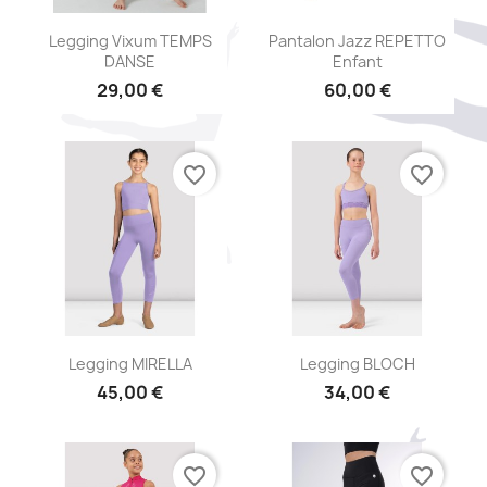
Aperçu rapide
Aperçu rapide


Legging Vixum TEMPS
Pantalon Jazz REPETTO
DANSE
Enfant
29,00 €
60,00 €
favorite_border
favorite_border
Aperçu rapide
Aperçu rapide


Legging MIRELLA
Legging BLOCH
45,00 €
34,00 €
favorite_border
favorite_border