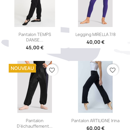
Aperçu rapide
Aperçu rapide


Pantalon TEMPS
Legging MIRELLA 7/8
DANSE...
40,00 €
45,00 €
NOUVEAU
favorite_border
favorite_border
Aperçu rapide
Aperçu rapide


Pantalon
Pantalon ARTILIGNE Irina
D'échauffement...
60,00 €