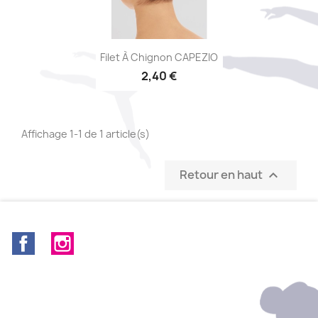
Aperçu rapide

Filet À Chignon CAPEZIO
2,40 €
Affichage 1-1 de 1 article(s)
Retour en haut

Facebook
Instagram