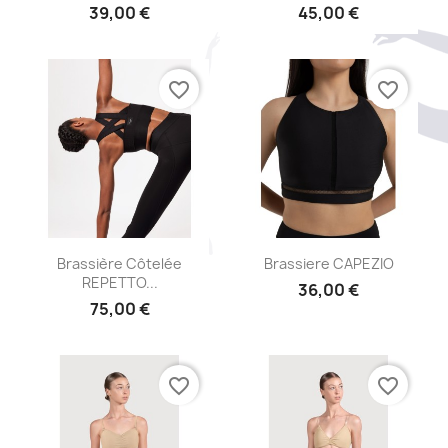
39,00 €
45,00 €
favorite_border
favorite_border
Aperçu rapide
Aperçu rapide


Brassière Côtelée
Brassiere CAPEZIO
REPETTO...
36,00 €
75,00 €
favorite_border
favorite_border