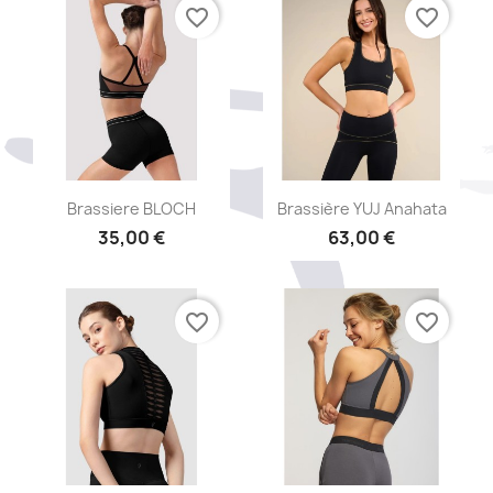
favorite_border
favorite_border
Aperçu rapide
Aperçu rapide


Brassiere BLOCH
Brassière YUJ Anahata
35,00 €
63,00 €
favorite_border
favorite_border