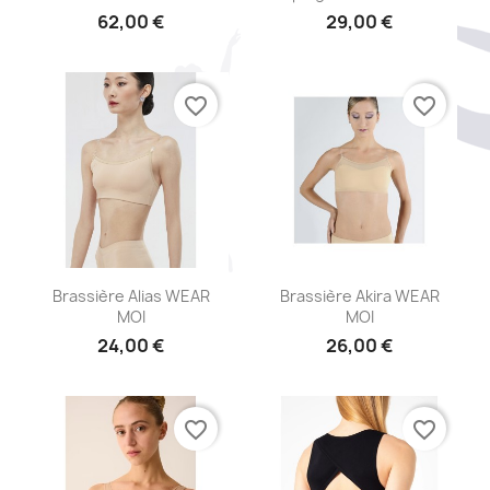
62,00 €
29,00 €
favorite_border
favorite_border
Aperçu rapide
Aperçu rapide


Brassière Alias WEAR
Brassière Akira WEAR
MOI
MOI
24,00 €
26,00 €
favorite_border
favorite_border