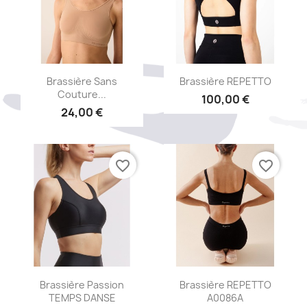
Aperçu rapide
Aperçu rapide


Brassière Sans
Brassière REPETTO
Couture...
100,00 €
24,00 €
favorite_border
favorite_border
Aperçu rapide
Aperçu rapide


Brassière Passion
Brassière REPETTO
TEMPS DANSE
A0086A