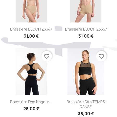
Aperçu rapide
Aperçu rapide


Brassière BLOCH Z3347
Brassière BLOCH Z3357
31,00 €
31,00 €
favorite_border
favorite_border
Aperçu rapide
Aperçu rapide


Brassière Dos Nageur...
Brassière Dita TEMPS
DANSE
28,00 €
38,00 €