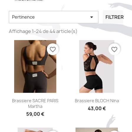

FILTRER
Pertinence
Affichage 1-24 de 44 article(s)
favorite_border
favorite_border
Aperçu rapide
Aperçu rapide


Brassiere SACRE PARIS
Brassiere BLOCH Nina
Martha
43,00 €
59,00 €