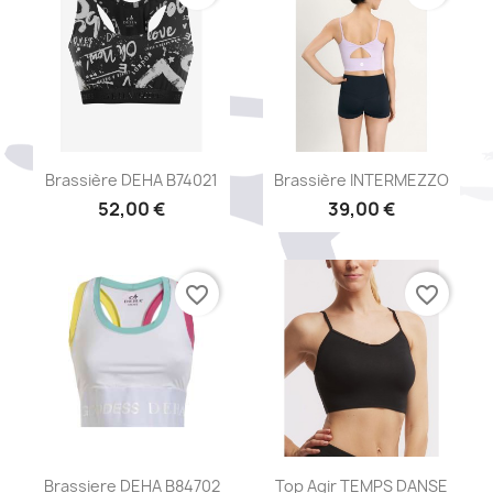
Aperçu rapide
Aperçu rapide


Brassière DEHA B74021
Brassière INTERMEZZO
52,00 €
39,00 €
favorite_border
favorite_border
Aperçu rapide
Aperçu rapide


Brassiere DEHA B84702
Top Agir TEMPS DANSE