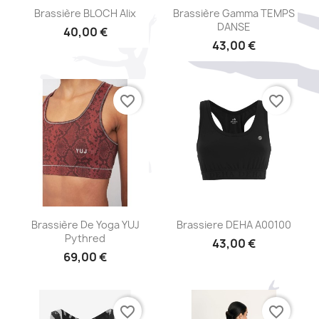
Aperçu rapide
Aperçu rapide


Brassière BLOCH Alix
Brassière Gamma TEMPS
DANSE
40,00 €
43,00 €
favorite_border
favorite_border
Aperçu rapide
Aperçu rapide


Brassière De Yoga YUJ
Brassiere DEHA A00100
Pythred
43,00 €
69,00 €
favorite_border
favorite_border