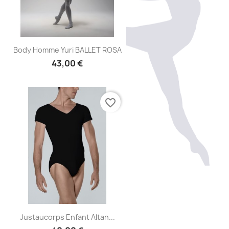
Aperçu rapide

Body Homme Yuri BALLET ROSA
43,00 €
favorite_border
Aperçu rapide

Justaucorps Enfant Altan...