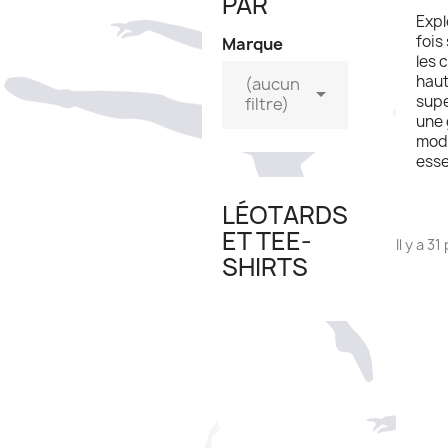
PAR
Expl
fois
Marque
les 
haut
(aucun

supe
filtre)
une 
mode
esse
LÉOTARDS
ET TEE-
Il y a 3
SHIRTS