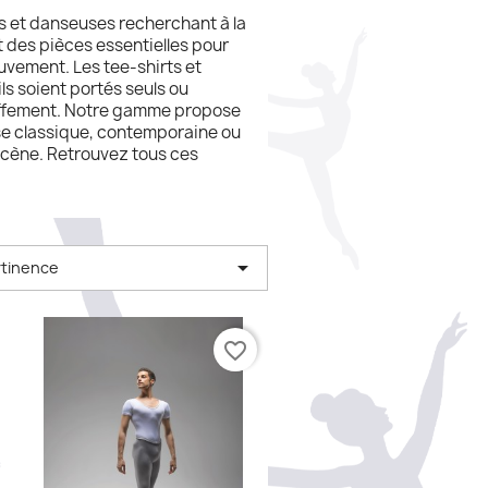
 et danseuses recherchant à la
nt des pièces essentielles pour
ouvement. Les tee-shirts et
s soient portés seuls ou
hauffement. Notre gamme propose
se classique, contemporaine ou
cène. Retrouvez tous ces

tinence
favorite_border