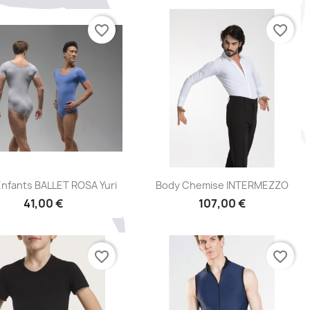
favorite_border
favorite_border
Aperçu rapide
Aperçu rapide


nfants BALLET ROSA Yuri
Body Chemise INTERMEZZO
41,00 €
107,00 €
favorite_border
favorite_border