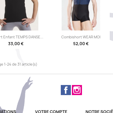
Aperçu rapide
Aperçu rapide


rt Enfant TEMPS DANSE...
Combishort WEAR MOI
33,00 €
52,00 €
e 1-24 de 31 article(s)
Facebook
Instagram
MATIONS
VOTRE COMPTE
NOTRE SOCI