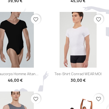
39,90 €
45,00 €
favorite_border
favorite_border
Aperçu rapide
Aperçu rapide


aucorps Homme Altan...
Tee-Shirt Conrad WEAR MOI
46,00 €
30,00 €
favorite_border
favorite_border