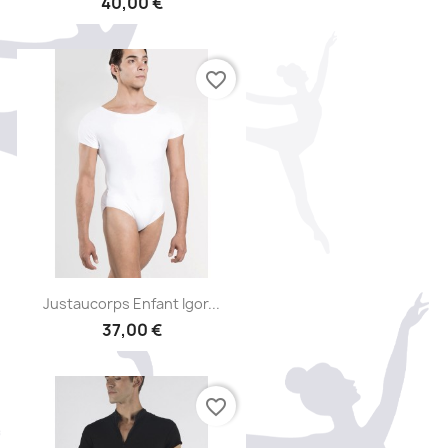
40,00 €
favorite_border
Aperçu rapide

Justaucorps Enfant Igor...
37,00 €
favorite_border