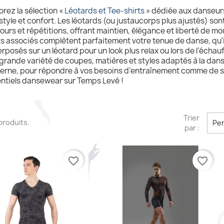
orez la sélection «
Léotards et Tee-shirts
» dédiée aux danseurs
 style et confort. Les léotards (ou justaucorps plus ajustés) so
cours et répétitions, offrant maintien, élégance et liberté de m
s associés complètent parfaitement votre tenue de danse, qu'il
rposés sur un léotard pour un look plus relax ou lors de l’éc
grande variété de coupes, matières et styles adaptés à la dan
rne, pour répondre à vos besoins d’entraînement comme de s
ntiels dansewear sur Temps Levé !
Trier
1 produits.
Per
par :
favorite_border
favorite_border