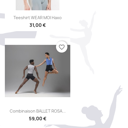
Aperçu rapide

Teeshirt WEAR MOI Haxo
31,00 €
favorite_border
Aperçu rapide

Combinaison BALLET ROSA...
59,00 €