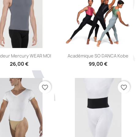
Aperçu rapide
Aperçu rapide


deur Mercury WEAR MOI
Académique SO DANCA Kobe
26,00 €
99,00 €
favorite_border
favorite_border