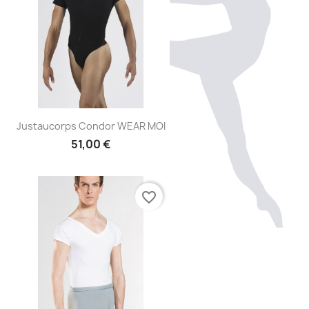
Aperçu rapide

Justaucorps Condor WEAR MOI
51,00 €
favorite_border