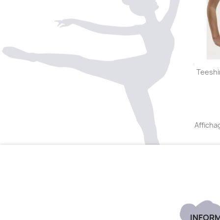
Teeshi
Affichag
INFOR