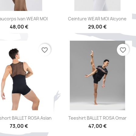
Aperçu rapide
Aperçu rapide


aucorps Ivan WEAR MOI
Ceinture WEAR MOI Alcyone
48,00 €
29,00 €
favorite_border
favorite_border
Aperçu rapide
Aperçu rapide


short BALLET ROSA Aslan
Teeshirt BALLET ROSA Omar
73,00 €
47,00 €