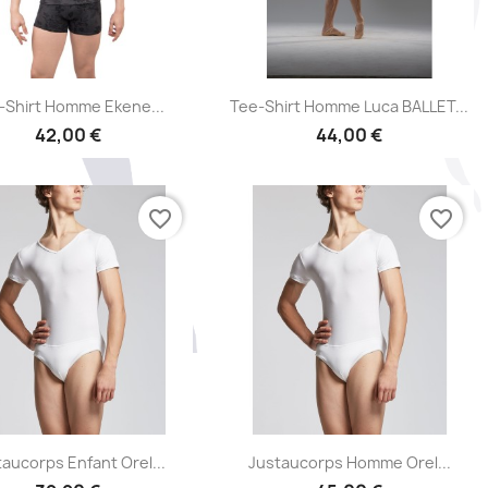
Aperçu rapide
Aperçu rapide


-Shirt Homme Ekene...
Tee-Shirt Homme Luca BALLET...
42,00 €
44,00 €
favorite_border
favorite_border
Aperçu rapide
Aperçu rapide


taucorps Enfant Orel...
Justaucorps Homme Orel...