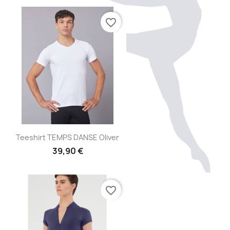
favorite_border
Aperçu rapide

Teeshirt TEMPS DANSE Oliver
39,90 €
favorite_border