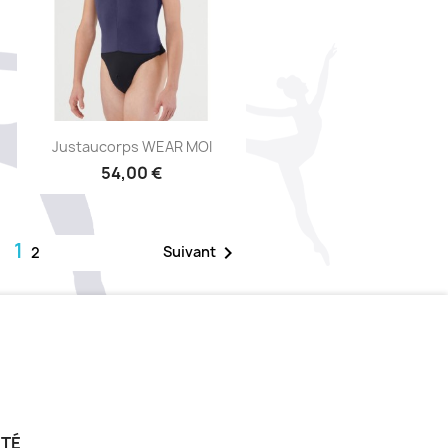
Aperçu rapide

Justaucorps WEAR MOI
54,00 €
1

Suivant
2
ÉTÉ