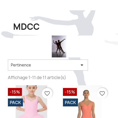
MDCC

Pertinence
Affichage 1-11 de 11 article(s)
-15%
-15%
favorite_border
favorite_border
PACK
PACK