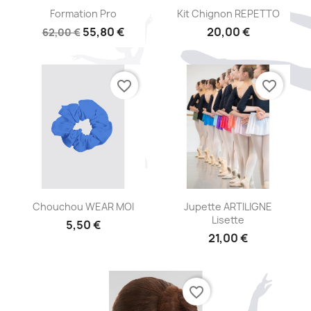
Aperçu rapide
Aperçu rapide


Formation Pro
Kit Chignon REPETTO
55,80 €
20,00 €
62,00 €
favorite_border
favorite_border
Aperçu rapide
Aperçu rapide


Chouchou WEAR MOI
Jupette ARTILIGNE
Lisette
5,50 €
21,00 €
+16
+4
favorite_border