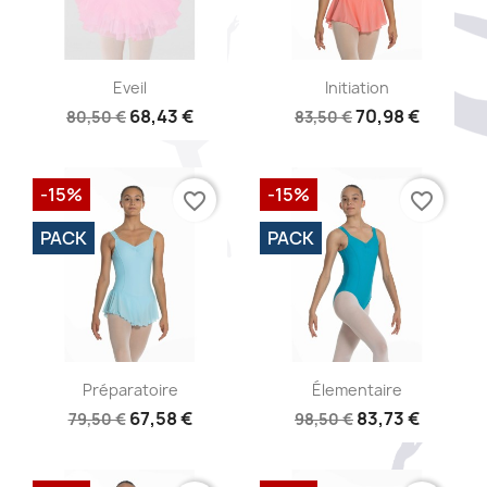
Aperçu rapide
Aperçu rapide


Eveil
Initiation
68,43 €
70,98 €
80,50 €
83,50 €
-15%
-15%
favorite_border
favorite_border
PACK
PACK
Aperçu rapide
Aperçu rapide


Préparatoire
Élementaire
67,58 €
83,73 €
79,50 €
98,50 €