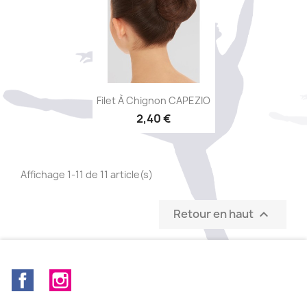
Aperçu rapide

Filet À Chignon CAPEZIO
2,40 €
Affichage 1-11 de 11 article(s)
Retour en haut

Facebook
Instagram