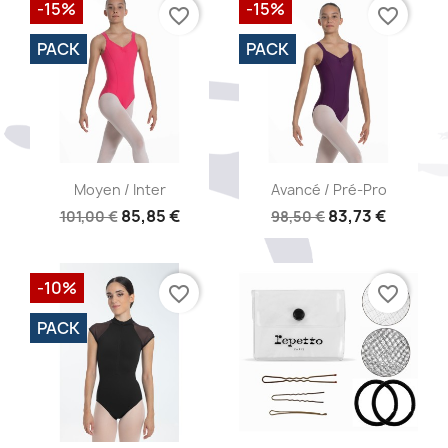
-15%
-15%
favorite_border
favorite_border
PACK
PACK
Aperçu rapide
Aperçu rapide


Moyen / Inter
Avancé / Pré-Pro
85,85 €
83,73 €
101,00 €
98,50 €
-10%
favorite_border
favorite_border
PACK