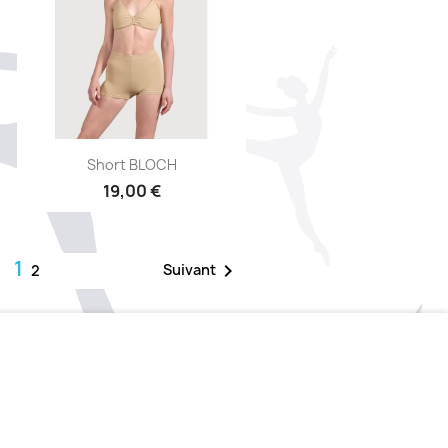
Aperçu rapide

Short BLOCH
19,00 €
1

Suivant
2