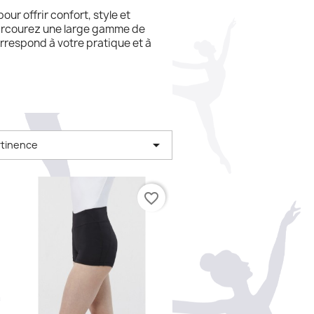
r offrir confort, style et
Parcourez une large gamme de
rrespond à votre pratique et à

tinence
favorite_border