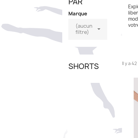
PAR
Expl
libe
Marque
modè
votr
(aucun

filtre)
Il y a 4
SHORTS