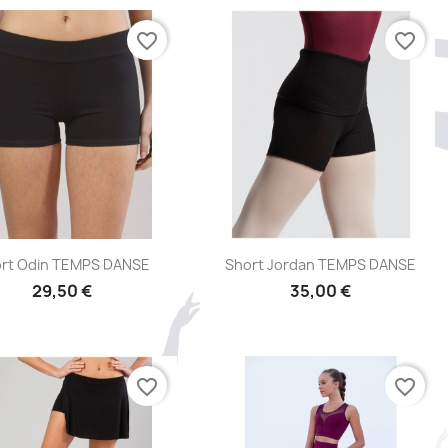
favorite_border
favorite_border
Aperçu rapide
Aperçu rapide


rt Odin TEMPS DANSE
Short Jordan TEMPS DANSE
29,50 €
35,00 €
favorite_border
favorite_border