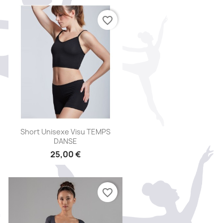
favorite_border
Aperçu rapide

Short Unisexe Visu TEMPS
DANSE
25,00 €
favorite_border