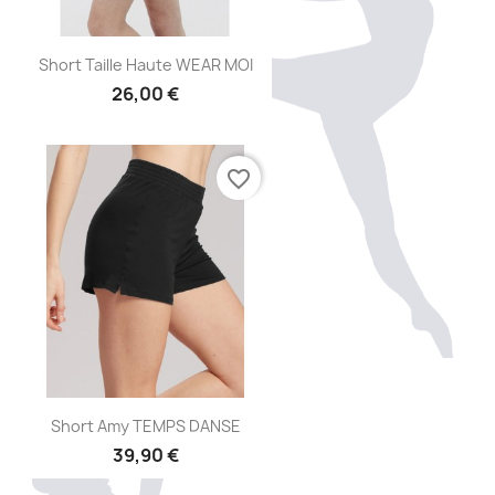
Aperçu rapide

Short Taille Haute WEAR MOI
26,00 €
favorite_border
Aperçu rapide

Short Amy TEMPS DANSE
39,90 €