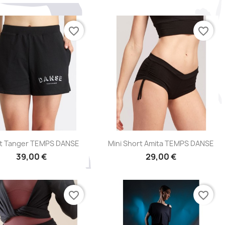
favorite_border
favorite_border
Aperçu rapide
Aperçu rapide


t Tanger TEMPS DANSE
Mini Short Amita TEMPS DANSE
39,00 €
29,00 €
favorite_border
favorite_border