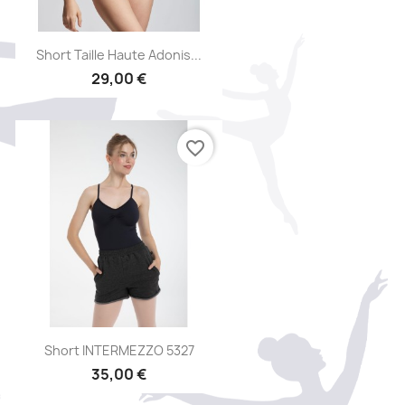
Aperçu rapide

Short Taille Haute Adonis...
29,00 €
favorite_border
Aperçu rapide

Short INTERMEZZO 5327
35,00 €