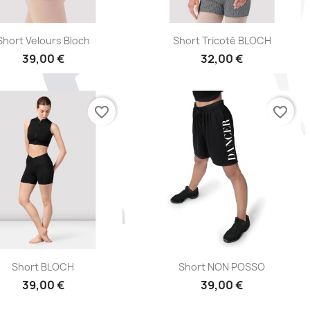
Aperçu rapide
Aperçu rapide


Short Velours Bloch
Short Tricoté BLOCH
39,00 €
32,00 €
favorite_border
favorite_border
Aperçu rapide
Aperçu rapide


Short BLOCH
Short NON POSSO
39,00 €
39,00 €