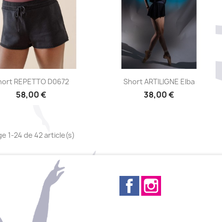
Aperçu rapide
Aperçu rapide


hort REPETTO D0672
Short ARTILIGNE Elba
58,00 €
38,00 €
ge 1-24 de 42 article(s)
Facebook
Instagram