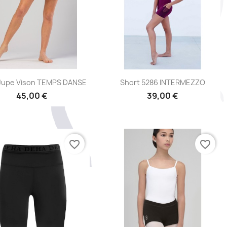
Aperçu rapide
Aperçu rapide


 Jupe Vison TEMPS DANSE
Short 5286 INTERMEZZO
45,00 €
39,00 €
favorite_border
favorite_border