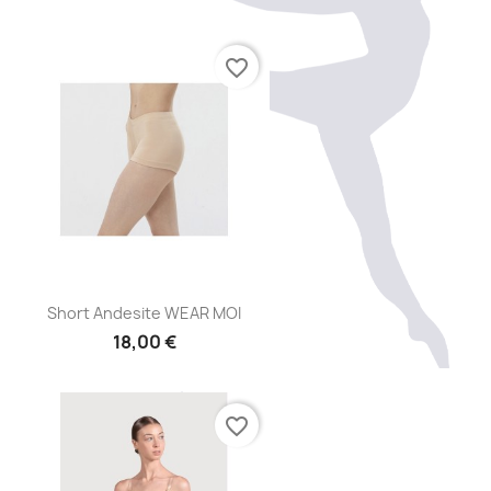
favorite_border
Aperçu rapide

Short Andesite WEAR MOI
18,00 €
favorite_border