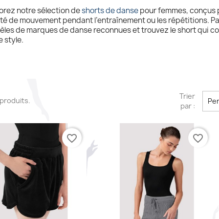
orez notre sélection de
shorts de danse
pour femmes, conçus pou
rté de mouvement pendant l’entraînement ou les répétitions. 
les de marques de danse reconnues et trouvez le short qui co
e style.
Trier
2 produits.
Per
par :
favorite_border
favorite_border