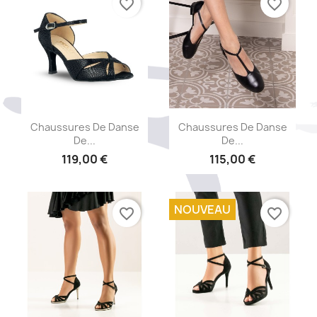
favorite_border
favorite_border
Aperçu rapide
Aperçu rapide


Chaussures De Danse
Chaussures De Danse
De...
De...
119,00 €
115,00 €
NOUVEAU
favorite_border
favorite_border