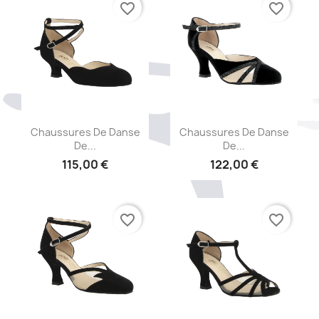
favorite_border
favorite_border
Aperçu rapide
Aperçu rapide


Chaussures De Danse
Chaussures De Danse
De...
De...
115,00 €
122,00 €
favorite_border
favorite_border