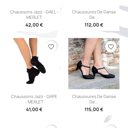
Aperçu rapide
Aperçu rapide


Chaussons Jazz - GAEL -
Chaussures De Danse
MERLET
De...
42,00 €
112,00 €
favorite_border
favorite_border
Aperçu rapide
Aperçu rapide


Chaussons Jazz - GAPE
Chaussures De Danse
- MERLET
De...
41,00 €
115,00 €