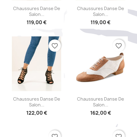
Aperçu rapide
Aperçu rapide


Chaussures Danse De
Chaussures Danse De
Salon...
Salon...
119,00 €
119,00 €
favorite_border
favorite_border
Aperçu rapide
Aperçu rapide


Chaussures Danse De
Chaussures Danse De
Salon...
Salon...
122,00 €
162,00 €
favorite_border
favorite_border