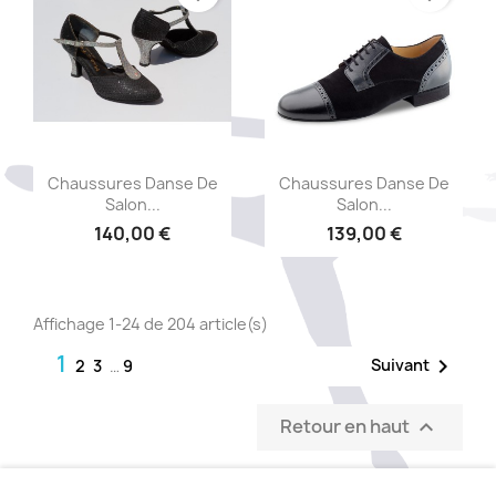
Aperçu rapide
Aperçu rapide


Chaussures Danse De
Chaussures Danse De
Salon...
Salon...
140,00 €
139,00 €
Affichage 1-24 de 204 article(s)
1

Suivant
2
3
…
9
Retour en haut
