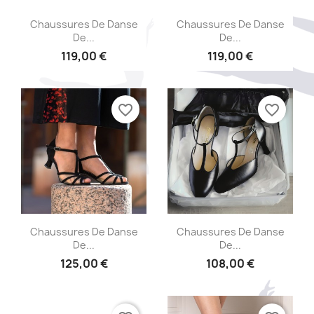
Aperçu rapide
Aperçu rapide


Chaussures De Danse
Chaussures De Danse
De...
De...
119,00 €
119,00 €
favorite_border
favorite_border
Aperçu rapide
Aperçu rapide


Chaussures De Danse
Chaussures De Danse
De...
De...
125,00 €
108,00 €