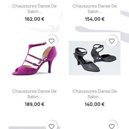
Aperçu rapide
Aperçu rapide


Chaussures Danse De
Chaussures Danse De
Salon...
Salon...
162,00 €
154,00 €
favorite_border
favorite_border
Aperçu rapide
Aperçu rapide


Chaussures Danse De
Chaussures Danse De
Salon...
Salon...
189,00 €
140,00 €
favorite_border
favorite_border