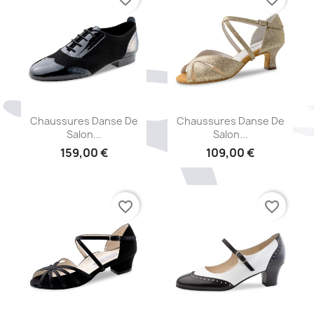
Aperçu rapide
Aperçu rapide


Chaussures Danse De
Chaussures Danse De
Salon...
Salon...
159,00 €
109,00 €
favorite_border
favorite_border