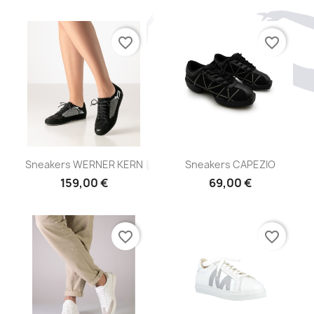
favorite_border
favorite_border
Aperçu rapide
Aperçu rapide


Sneakers WERNER KERN
Sneakers CAPEZIO
159,00 €
69,00 €
favorite_border
favorite_border