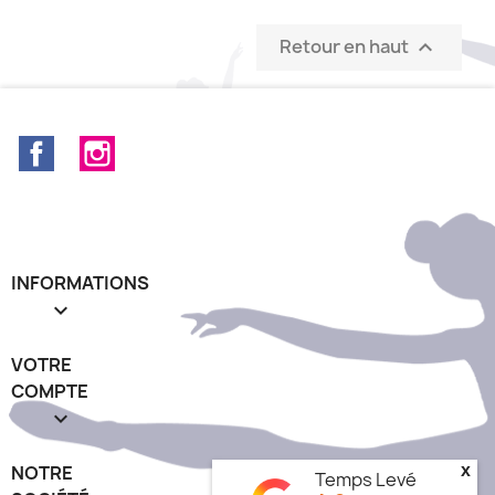
Retour en haut

Facebook
Instagram
INFORMATIONS

VOTRE
COMPTE

NOTRE
x
Temps Levé