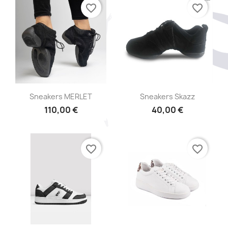
favorite_border
favorite_border
Aperçu rapide
Aperçu rapide


Sneakers MERLET
Sneakers Skazz
110,00 €
40,00 €
favorite_border
favorite_border