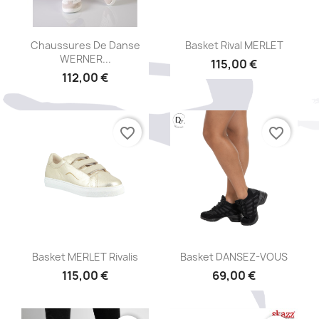
Aperçu rapide
Aperçu rapide


Chaussures De Danse
Basket Rival MERLET
WERNER...
115,00 €
112,00 €
favorite_border
favorite_border
Aperçu rapide
Aperçu rapide


Basket MERLET Rivalis
Basket DANSEZ-VOUS
115,00 €
69,00 €