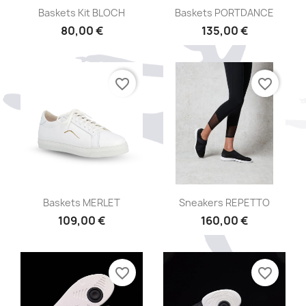
Aperçu rapide
Aperçu rapide


Baskets Kit BLOCH
Baskets PORTDANCE
80,00 €
135,00 €
favorite_border
favorite_border
Aperçu rapide
Aperçu rapide


Baskets MERLET
Sneakers REPETTO
109,00 €
160,00 €
favorite_border
favorite_border