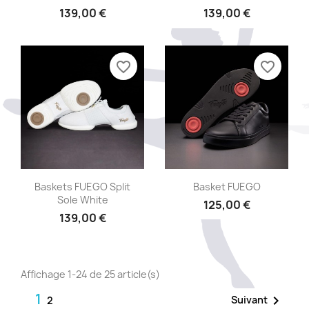
139,00 €
139,00 €
favorite_border
favorite_border
Aperçu rapide
Aperçu rapide


Baskets FUEGO Split
Basket FUEGO
Sole White
125,00 €
139,00 €
Affichage 1-24 de 25 article(s)
1

Suivant
2