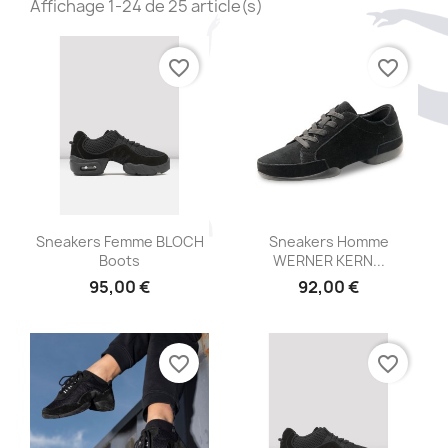
Affichage 1-24 de 25 article(s)
favorite_border
favorite_border
Aperçu rapide
Aperçu rapide


Sneakers Femme BLOCH
Sneakers Homme
Boots
WERNER KERN...
95,00 €
92,00 €
favorite_border
favorite_border