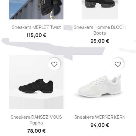
Aperçu rapide
Aperçu rapide


Sneakers MERLET Twist
Sneakers Homme BLOCH
Boots
115,00 €
95,00 €
favorite_border
favorite_border
Aperçu rapide
Aperçu rapide


Sneakers DANSEZ-VOUS
Sneakers WERNER KERN
Rapha
94,00 €
78,00 €