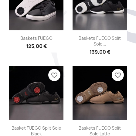
Aperçu rapide
Aperçu rapide


Baskets FUEGO
Baskets FUEGO Split
Sole...
125,00 €
139,00 €
favorite_border
favorite_border
Aperçu rapide
Aperçu rapide


Basket FUEGO Split Sole
Baskets FUEGO Split
Black
Sole Latte