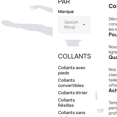
PAR
Co
Marque
Déco
(aucun

conv
filtre)
les 
Pou
Nous
lign
COLLANTS
Qua
Collants avec
Nos 
pieds
clas
Collants
tail
convertibles
affa
Ach
Collants étrier
Collants
Temp
Résilles
pers
Collants sans
prof