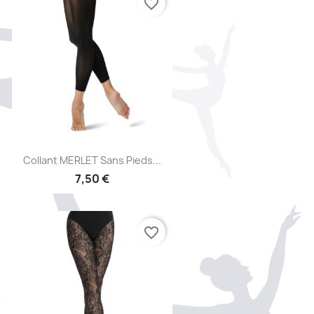
favorite_border
Aperçu rapide

Collant MERLET Sans Pieds...
7,50 €
favorite_border