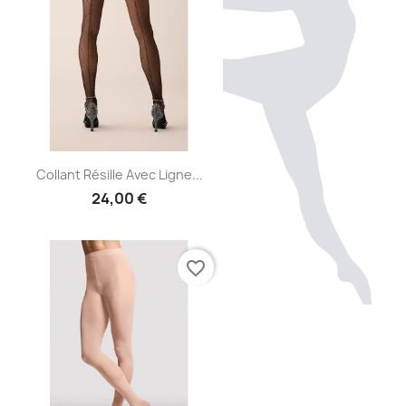
Aperçu rapide

Collant Résille Avec Ligne...
24,00 €
favorite_border