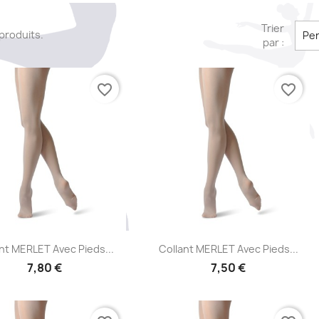
Trier
7 produits.
Per
par :
favorite_border
favorite_border
Aperçu rapide
Aperçu rapide


nt MERLET Avec Pieds...
Collant MERLET Avec Pieds...
7,80 €
7,50 €