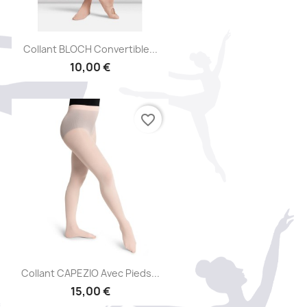
Aperçu rapide

Collant BLOCH Convertible...
10,00 €
favorite_border
Aperçu rapide

Collant CAPEZIO Avec Pieds...
15,00 €