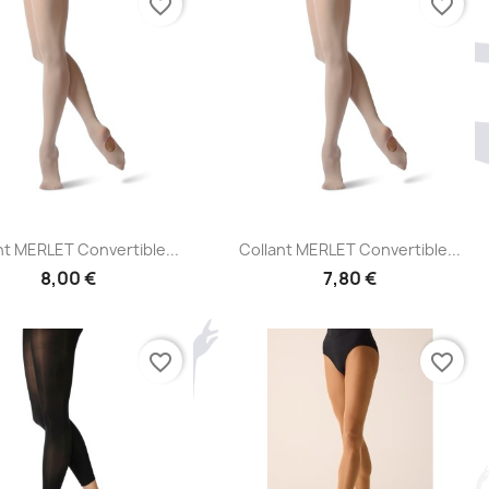
favorite_border
favorite_border
Aperçu rapide
Aperçu rapide


nt MERLET Convertible...
Collant MERLET Convertible...
8,00 €
7,80 €
favorite_border
favorite_border