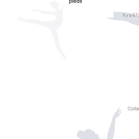
pieds
Il y a 6
Colla