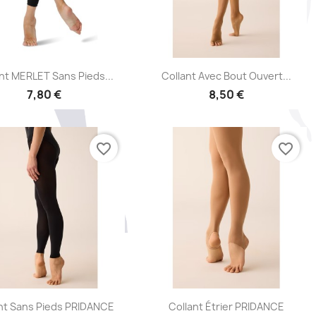
Aperçu rapide
Aperçu rapide


nt MERLET Sans Pieds...
Collant Avec Bout Ouvert...
7,80 €
8,50 €
favorite_border
favorite_border
Aperçu rapide
Aperçu rapide


nt Sans Pieds PRIDANCE
Collant Étrier PRIDANCE