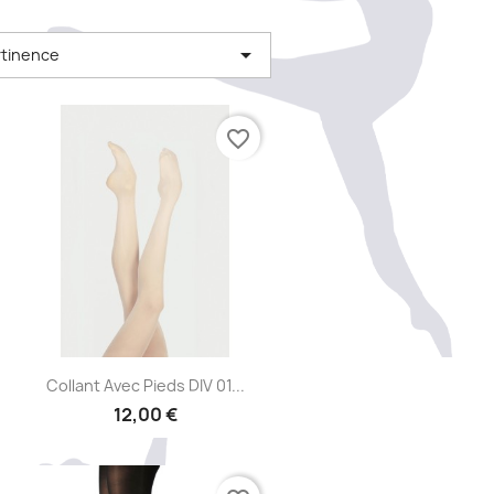

tinence
favorite_border
Aperçu rapide

Collant Avec Pieds DIV 01...
12,00 €