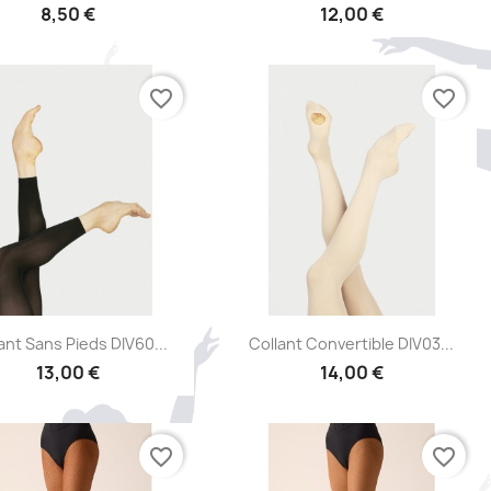
8,50 €
12,00 €
favorite_border
favorite_border
Aperçu rapide
Aperçu rapide


ant Sans Pieds DIV60...
Collant Convertible DIV03...
13,00 €
14,00 €
favorite_border
favorite_border