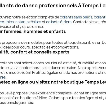
llants de danse professionnels à Temps L
uvrez notre sélection complète de
collants sans pieds,
collant
ertibles
,
collants résilles
et
collants étriers
. Confortables et rés
niveaux et styles de danse.
r femmes, hommes et enfants
 proposons des modèles pour toutes et tous disponibles en b
e. Idéal pour cours, spectacles et compétitions.
lité, confort et conseils experts
collants sont sélectionnés pour leur élasticité, durabilité et co
sique, jazz, contemporaine et danse de salon. Nos experts vous 
le et le modèle idéal. Profitez également de nos promotions et 
ires
.
etez en ligne ou visitez notre boutique Temps Le
s Levé propose une expérience complète : achat en ligne sécu
onnalisé en boutique à Nice. Collants pour tous les âges et styl
essionnels garantis.