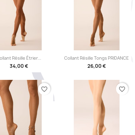
Aperçu rapide
Aperçu rapide


llant Résille Étrier...
Collant Résille Tongs PRIDANCE
34,00 €
26,00 €
favorite_border
favorite_border