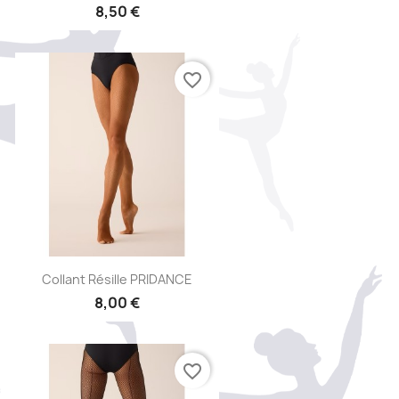
8,50 €
favorite_border
Aperçu rapide

Collant Résille PRIDANCE
8,00 €
+1
favorite_border