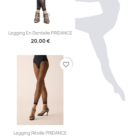
Aperçu rapide

Legging En Dentelle PRIDANCE
20,00 €
favorite_border
Aperçu rapide

Legging Résille PRIDANCE