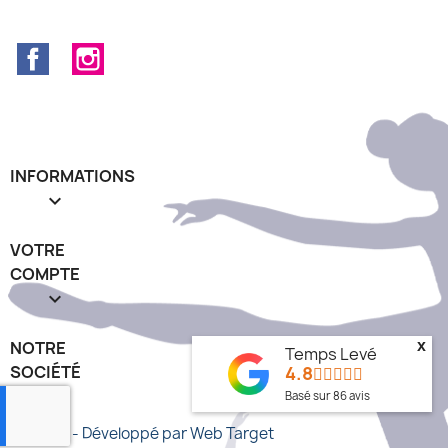
Facebook
Instagram
INFORMATIONS

VOTRE
COMPTE

x
NOTRE
Temps Levé
4.8
SOCIÉTÉ
keyboard_arrow_down
Basé sur
86
avis
© 2026 - Développé par Web Target