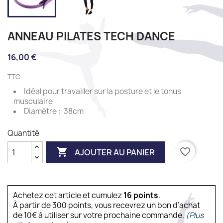
ANNEAU PILATES TECH DANCE
16,00 €
TTC
Idéal pour travailler sur la posture et le tonus
musculaire
Diamètre : 38cm
Quantité

favorite_border
AJOUTER AU PANIER
Achetez cet article et cumulez
16
points
.
À partir de 300 points, vous recevrez un bon d’achat
de 10€ à utiliser sur votre prochaine commande.
(Plus