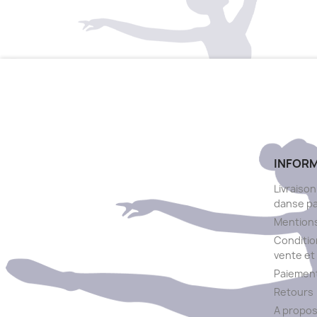
INFOR
Livraison
danse p
Mentions
Conditio
vente et 
Paiement
Retours
A propo