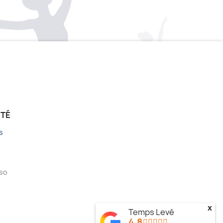
ÉTÉ
s
sso
x
Temps Levé
4.8