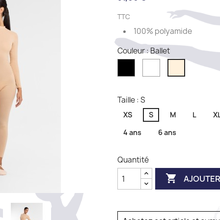
TTC
100% polyamide
Couleur : Ballet
Noir
Blanc
Ballet
Taille : S
XS
S
M
L
X
4 ans
6 ans
Quantité

AJOUTER