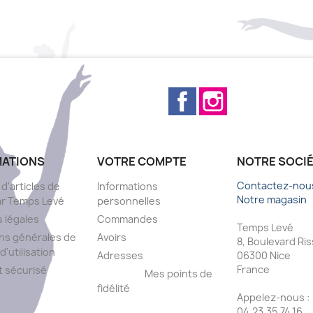
Facebook
Instagram
MATIONS
VOTRE COMPTE
NOTRE SOCI
Contactez-nou
 d'articles de
Informations
Notre magasin
ar Temps Levé
personnelles
 légales
Commandes
Temps Levé
ns générales de
Avoirs
8, Boulevard Ri
d'utilisation
Adresses
06300 Nice
France
 sécurisé
Mes points de
fidélité
Appelez-nous :
s
04.23.35.74.16