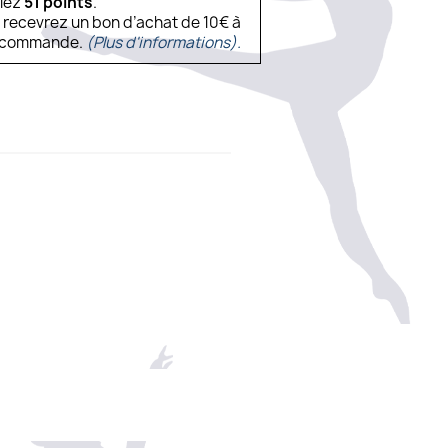
ulez
51
points
.
s recevrez un bon d’achat de 10€ à
ne commande.
(Plus d'informations).