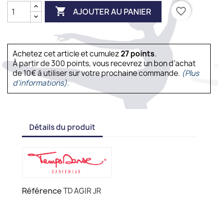

favorite_border
AJOUTER AU PANIER
Achetez cet article et cumulez
27
points
.
À partir de 300 points, vous recevrez un bon d’achat
de 10€ à utiliser sur votre prochaine commande.
(Plus
d'informations).
Détails du produit
Référence
TD AGIR JR