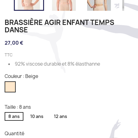
BRASSIÈRE AGIR ENFANT TEMPS
DANSE
27,00 €
TTC
92% viscose durable et 8% élasthanne
Couleur : Beige
Beige
Taille : 8 ans
8 ans
10 ans
12 ans
Quantité