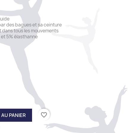
luide
par des bagues et sa ceinture
t dans tous les mouvements
et 5% élasthanne
en
favorite_border
 AU PANIER