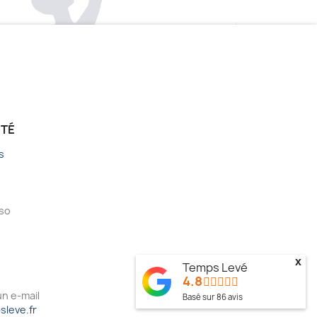
ÉTÉ
s
sso
x
Temps Levé
4.8
n e-mail
Basé sur
86
avis
leve.fr