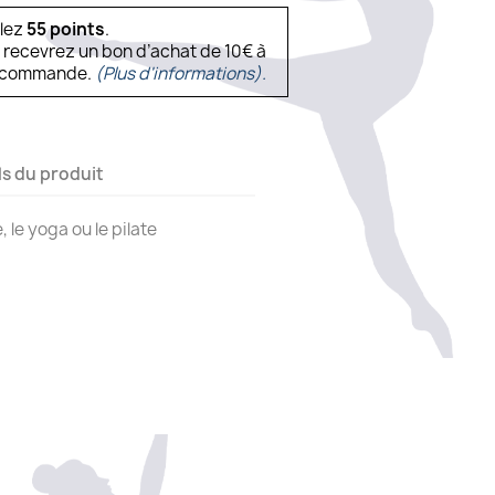
ulez
55
points
.
s recevrez un bon d’achat de 10€ à
ne commande.
(Plus d'informations).
ls du produit
, le yoga ou le pilate