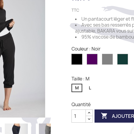
TTC
Un pantacourt léger et f
Avec ses bas resserrés 
ajustable, BAKARA vous sui
95% viscose de bambou 
Couleur : Noir
Carbon
Tundra
Ed
Noir
Taille : M
M
L
Quantité

AJOUTER