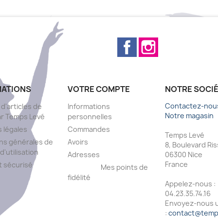
Facebook
Instagram
MATIONS
VOTRE COMPTE
NOTRE SOCI
Contactez-nou
 d'articles de
Informations
Notre magasin
ar Temps Levé
personnelles
 légales
Commandes
Temps Levé
ns générales de
Avoirs
8, Boulevard Ri
d'utilisation
Adresses
06300 Nice
France
 sécurisé
Mes points de
fidélité
Appelez-nous :
s
04.23.35.74.16
Envoyez-nous u
:
contact@temps