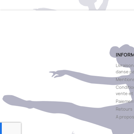
INFOR
Livraison
danse p
Mentions
Conditio
vente et 
Paiement
Retours
A propo