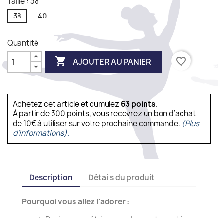
Taille : 38
38
40
Quantité

favorite_border
AJOUTER AU PANIER
Achetez cet article et cumulez
63
points
.
À partir de 300 points, vous recevrez un bon d’achat
de 10€ à utiliser sur votre prochaine commande.
(Plus
d'informations).
Description
Détails du produit
Pourquoi vous allez l’adorer :