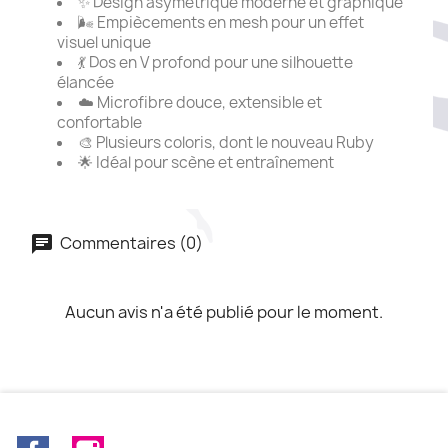
✨ Design asymétrique moderne et graphique
🌬️ Empiècements en mesh pour un effet
visuel unique
💃 Dos en V profond pour une silhouette
élancée
☁️ Microfibre douce, extensible et
confortable
🎨 Plusieurs coloris, dont le nouveau Ruby
🌟 Idéal pour scène et entraînement
Commentaires (0)
Aucun avis n'a été publié pour le moment.
Facebook
Instagram