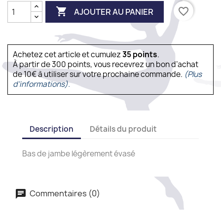

favorite_border
AJOUTER AU PANIER
Achetez cet article et cumulez
35
points
.
À partir de 300 points, vous recevrez un bon d’achat
de 10€ à utiliser sur votre prochaine commande.
(Plus
d'informations).
Description
Détails du produit
Bas de jambe légèrement évasé
Commentaires (0)