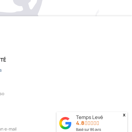
ÉTÉ
s
sso
x
Temps Levé
4.8
n e-mail
Basé sur
86
avis