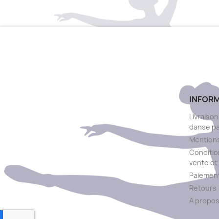
INFOR
Livraison
danse p
Mentions
Conditio
vente et 
Paiement
Retours
A propo