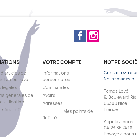
Facebook
Instagram
MATIONS
VOTRE COMPTE
NOTRE SOCI
Contactez-nou
 d'articles de
Informations
Notre magasin
ar Temps Levé
personnelles
 légales
Commandes
Temps Levé
ns générales de
Avoirs
8, Boulevard Ri
d'utilisation
Adresses
06300 Nice
France
 sécurisé
Mes points de
fidélité
Appelez-nous :
s
04.23.35.74.16
Envoyez-nous u