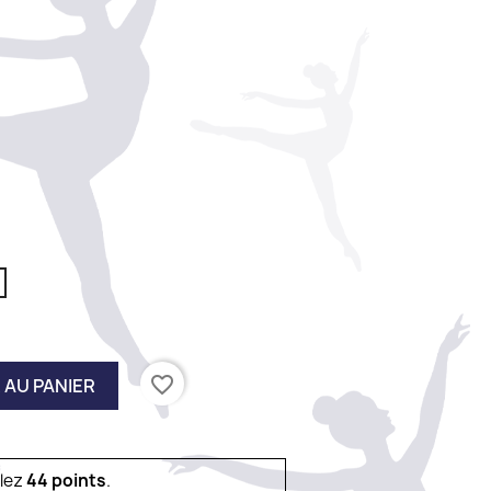
favorite_border
 AU PANIER
ulez
44
points
.