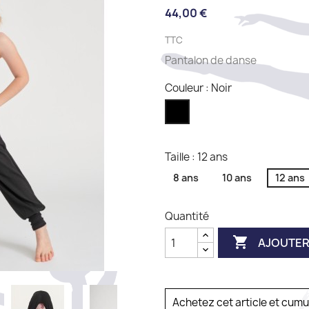
44,00 €
TTC
Pantalon de danse
Couleur : Noir
Noir
Taille : 12 ans
8 ans
10 ans
12 ans
Quantité

AJOUTER
Achetez cet article et cum