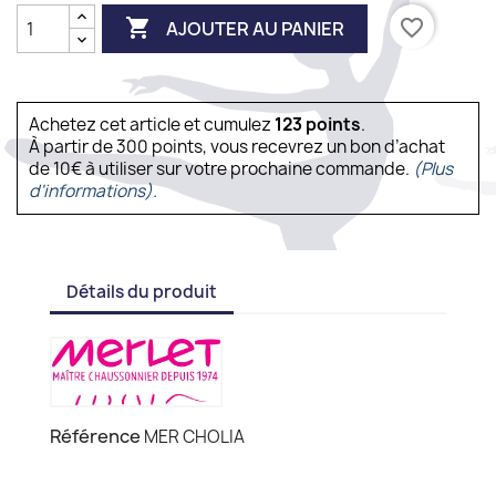

favorite_border
AJOUTER AU PANIER
Achetez cet article et cumulez
123
points
.
À partir de 300 points, vous recevrez un bon d’achat
de 10€ à utiliser sur votre prochaine commande.
(Plus
d'informations).
Détails du produit
Référence
MER CHOLIA