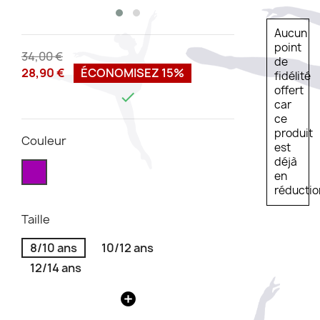
Aucun
point
34,00 €
de
28,90 €
ÉCONOMISEZ 15%
fidélité
offert

car
ce
produit
Couleur
est
déjà
en
réductio
Taille
8/10 ans
10/12 ans
12/14 ans