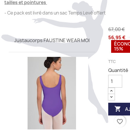
tailles et pointures
- Ce pack est livré dans un sac Temps Levé offert
67,00 €
56,95 €
Justaucorps FAUSTINE WEAR MOI
ÉCON
15%
TTC
Quantité

A
favorite_border