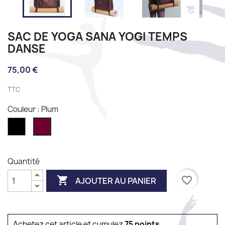
SAC DE YOGA SANA YOGI TEMPS
DANSE
75,00 €
TTC
Couleur : Plum
Noir
Plum
Quantité

favorite_border
AJOUTER AU PANIER
Achetez cet article et cumulez
75
points
.