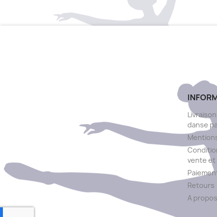
INFOR
Livraison
danse p
Mentions
Conditio
vente et 
Paiement
Retours
A propo