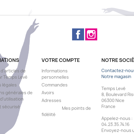
Facebook
Instagram
MATIONS
VOTRE COMPTE
NOTRE SOCI
Contactez-nou
 d'articles de
Informations
Notre magasin
ar Temps Levé
personnelles
 légales
Commandes
Temps Levé
ns générales de
Avoirs
8, Boulevard Ri
d'utilisation
Adresses
06300 Nice
France
 sécurisé
Mes points de
fidélité
Appelez-nous :
s
04.23.35.74.16
Envoyez-nous u