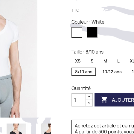
TTC
Couleur : White
Black
White
Taille : 8/10 ans
XS
S
M
L
X
8/10 ans
10/12 ans
Quantité

AJOUTER
Achetez cet article et cum
À partir de 300 points, vou