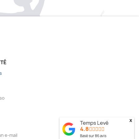
ÉTÉ
s
sso
x
Temps Levé
4.8
n e-mail
Basé sur
86
avis