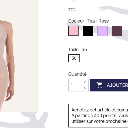
TTC
Couleur : Tea - Rose
Black
Illusion
Mir
Tea
-
Rose
Taille : 36
36
Quantité

AJOUTER
Achetez cet article et cum
À partir de 300 points, vou
utiliser sur votre prochai