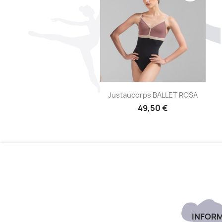
Aperçu rapide

Justaucorps BALLET ROSA
49,50 €
INFOR