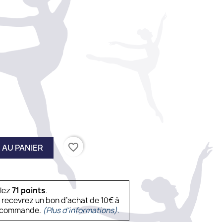
tillo
favorite_border
 AU PANIER
ulez
71
points
.
s recevrez un bon d’achat de 10€ à
ne commande.
(Plus d'informations).