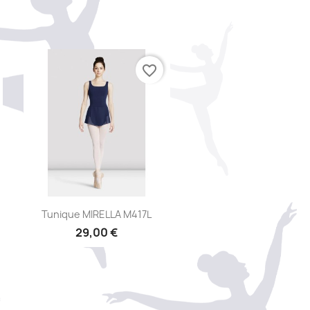
favorite_border
Aperçu rapide

Tunique MIRELLA M417L
29,00 €