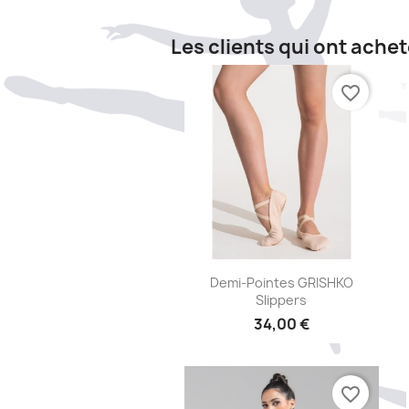
Les clients qui ont ache
favorite_border
Aperçu rapide

Demi-Pointes GRISHKO
Slippers
34,00 €
favorite_border