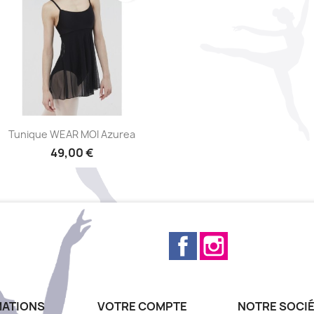
Aperçu rapide

Tunique WEAR MOI Azurea
49,00 €
Facebook
Instagram
MATIONS
VOTRE COMPTE
NOTRE SOCI