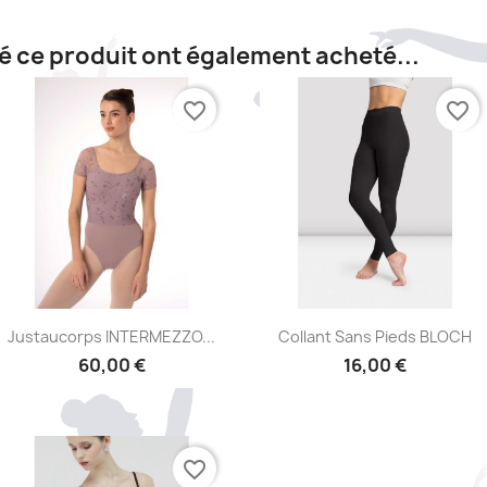
té ce produit ont également acheté...
favorite_border
favorite_border
Aperçu rapide
Aperçu rapide


Justaucorps INTERMEZZO...
Collant Sans Pieds BLOCH
60,00 €
16,00 €
favorite_border