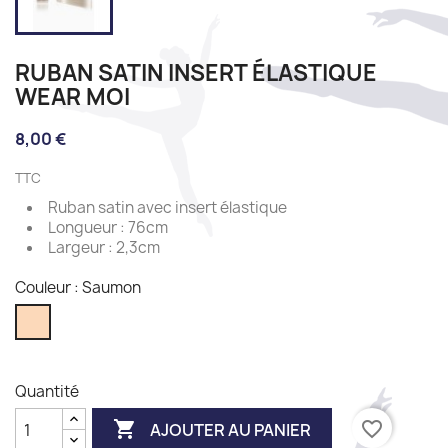
RUBAN SATIN INSERT ÉLASTIQUE
WEAR MOI
8,00 €
TTC
Ruban satin avec insert élastique
Longueur : 76cm
Largeur : 2,3cm
Couleur : Saumon
Saumon
Quantité

favorite_border
AJOUTER AU PANIER