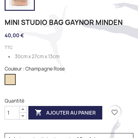
MINI STUDIO BAG GAYNOR MINDEN
40,00 €
TTC
30cm x 27cm x 13cm
Couleur : Champagne Rose
Champagne
Rose
Quantité

favorite_border
AJOUTER AU PANIER