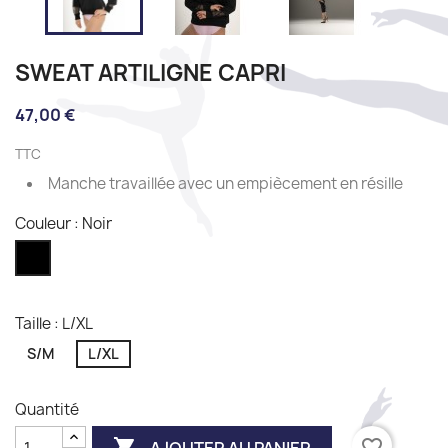
SWEAT ARTILIGNE CAPRI
47,00 €
TTC
Manche travaillée avec un empiècement en résille
Couleur : Noir
Noir
Taille : L/XL
S/M
L/XL
Quantité

favorite_border
AJOUTER AU PANIER