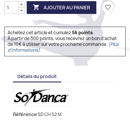

favorite_border
AJOUTER AU PANIER
Achetez cet article et cumulez
56
points
.
À partir de 300 points, vous recevrez un bon d’achat
de 10€ à utiliser sur votre prochaine commande.
(Plus
d'informations).
Détails du produit
Référence
SD CH 52 M