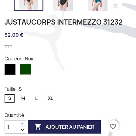
JUSTAUCORPS INTERMEZZO 31232
52,00 €
TTC
Couleur : Noir
Alga
Noir
Taille : S
S
M
L
XL
Quantité

favorite_border
AJOUTER AU PANIER