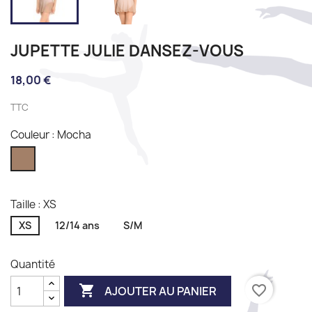
JUPETTE JULIE DANSEZ-VOUS
18,00 €
TTC
Couleur : Mocha
Mocha
Taille : XS
XS
12/14 ans
S/M
Quantité

favorite_border
AJOUTER AU PANIER