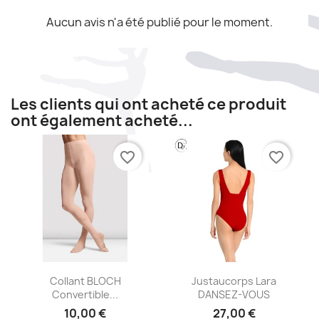
Aucun avis n'a été publié pour le moment.
Les clients qui ont acheté ce produit
ont également acheté...
favorite_border
favorite_border
Aperçu rapide
Aperçu rapide


Collant BLOCH
Justaucorps Lara
Convertible...
DANSEZ-VOUS
10,00 €
27,00 €