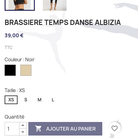
BRASSIERE TEMPS DANSE ALBIZIA
39,00 €
TTC
Couleur : Noir
Sable
Noir
Taille : XS
XS
S
M
L
Quantité

favorite_border
AJOUTER AU PANIER