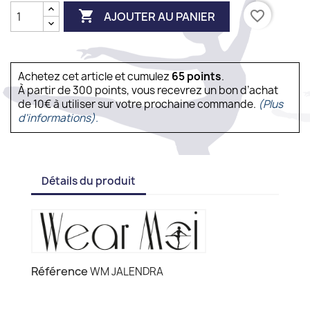

favorite_border
AJOUTER AU PANIER
Achetez cet article et cumulez
65
points
.
À partir de 300 points, vous recevrez un bon d’achat
de 10€ à utiliser sur votre prochaine commande.
(Plus
d'informations).
Détails du produit
Référence
WM JALENDRA