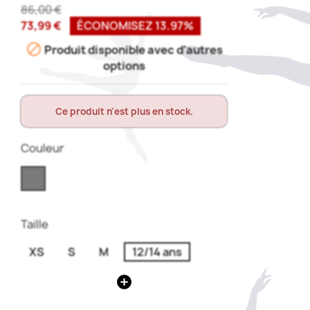
86,00 €
73,99 €
ÉCONOMISEZ 13.97%

Produit disponible avec d'autres
options
Ce produit n'est plus en stock.
Couleur
Taille
XS
S
M
12/14 ans