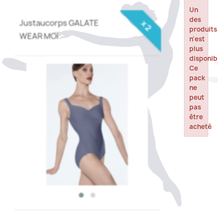
Un
des
Justaucorps GALATE
x 2
produits
WEAR MOI
n'est
plus
disponib
Ce
pack
ne
peut
pas
être
acheté