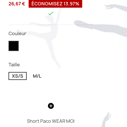
26,67 €
ÉCONOMISEZ 13.97%

Couleur
Taille
XS/S
M/L
Short Paco WEAR MOI