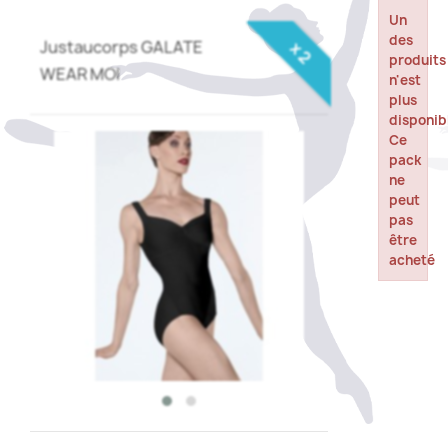
Un
des
Justaucorps GALATE
x 2
produits
WEAR MOI
n'est
plus
disponib
Ce
pack
ne
peut
pas
être
acheté