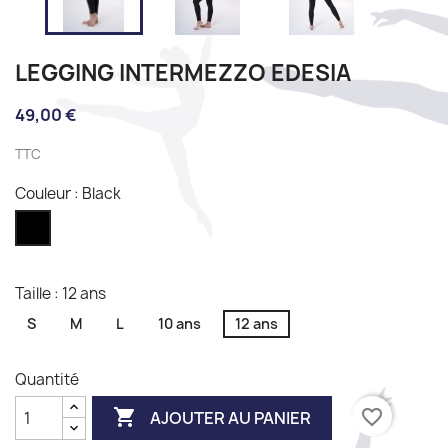
LEGGING INTERMEZZO EDESIA
49,00 €
TTC
Couleur : Black
Black
Taille : 12 ans
S
M
L
10 ans
12 ans
Quantité

favorite_border
AJOUTER AU PANIER