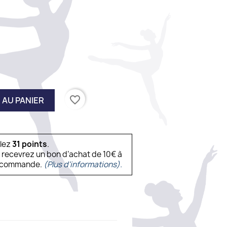
favorite_border
 AU PANIER
ulez
31
points
.
s recevrez un bon d’achat de 10€ à
ne commande.
(Plus d'informations).