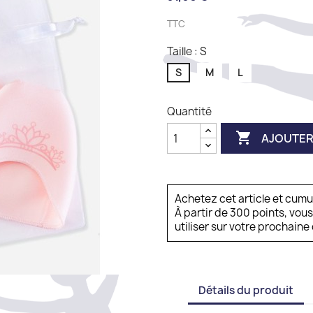
TTC
Taille : S
S
M
L
Quantité

AJOUTER
Achetez cet article et cum
À partir de 300 points, vou
utiliser sur votre prochai
Détails du produit