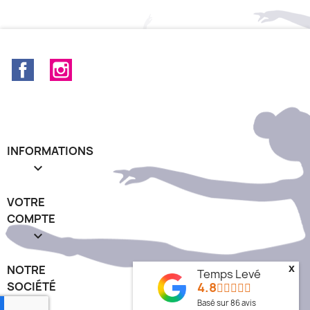
Facebook
Instagram
INFORMATIONS

VOTRE
COMPTE

x
NOTRE
Temps Levé
4.8
SOCIÉTÉ
keyboard_arrow_down
Basé sur
86
avis