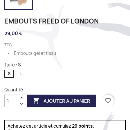
EMBOUTS FREED OF LONDON
29,00 €
TTC
Embouts gel et tissu
Taille : S
S
L
Quantité

favorite_border
AJOUTER AU PANIER
Achetez cet article et cumulez
29
points
.