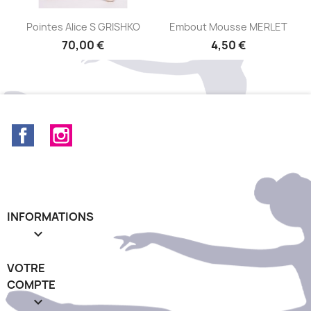
Aperçu rapide
Aperçu rapide


Pointes Alice S GRISHKO
Embout Mousse MERLET
70,00 €
4,50 €
Facebook
Instagram
INFORMATIONS

VOTRE
COMPTE
