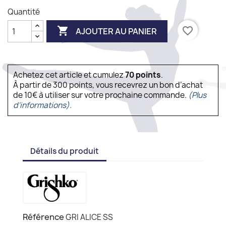
Quantité

favorite_border
AJOUTER AU PANIER
Achetez cet article et cumulez
70
points
.
À partir de 300 points, vous recevrez un bon d’achat
de 10€ à utiliser sur votre prochaine commande.
(Plus
d'informations).
Détails du produit
Référence
GRI ALICE SS