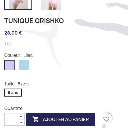
TUNIQUE GRISHKO
28,00 €
TTC
Couleur : Lilac
Light
Lilac
blue
Taille : 8 ans
8 ans
Quantité

favorite_border
AJOUTER AU PANIER