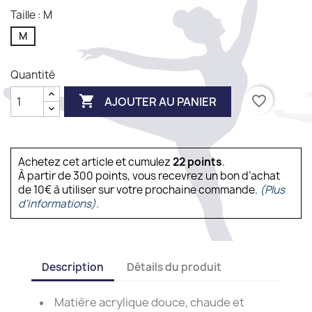
Taille : M
M
Quantité

favorite_border
AJOUTER AU PANIER
Achetez cet article et cumulez
22
points
.
À partir de 300 points, vous recevrez un bon d’achat
de 10€ à utiliser sur votre prochaine commande.
(Plus
d'informations).
Description
Détails du produit
Matière acrylique douce, chaude et