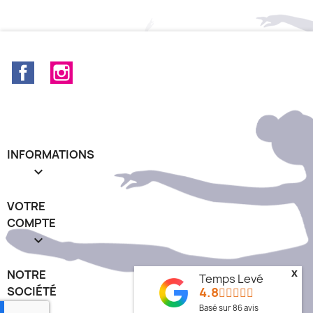
Facebook
Instagram
INFORMATIONS

VOTRE
COMPTE

x
NOTRE
Temps Levé
4.8
SOCIÉTÉ
keyboard_arrow_down
Basé sur
86
avis