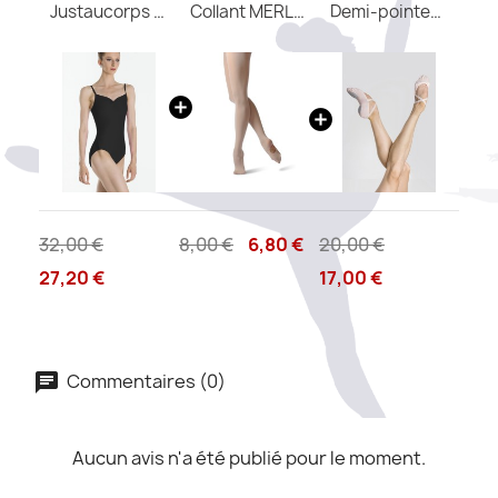
Justaucorps femme Abbie WEAR MOI
Collant MERLET convertible adulte
Demi-pointes CERES M Wear Moi
32,00 €
8,00 €
6,80 €
20,00 €
27,20 €
17,00 €
Commentaires (0)
Aucun avis n'a été publié pour le moment.