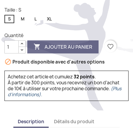
Taille : S
S
M
L
XL
Quantité

favorite_border
AJOUTER AU PANIER

Produit disponible avec d'autres options
Achetez cet article et cumulez
32
points
.
À partir de 300 points, vous recevrez un bon d’achat
de 10€ à utiliser sur votre prochaine commande.
(Plus
d'informations).
Description
Détails du produit