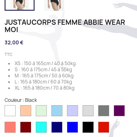
JUSTAUCORPS FEMME ABBIE WEAR
MOI
32,00 €
TTC
XS : 150 à 165cm / 40 à 50kg
S : 160 à 175cm / 45 à 55kg
M : 165 à 175cm / 50 à 60kg
L : 165 à 180cm / 60 à 70kg
XL : 165 à 180cm / 70 à 80kg
Couleur : Black
White
Peach
Mint
Sky
Lilac
Light
Dark
Prune
grey
grey
Coral
Burgundy
Pacific
Navy
French
Red
Black
blue