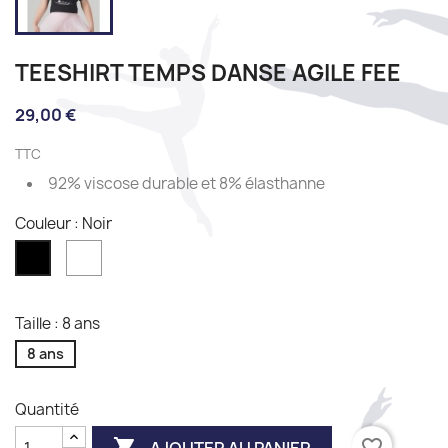
TEESHIRT TEMPS DANSE AGILE FEE
29,00 €
TTC
92% viscose durable et 8% élasthanne
Couleur : Noir
Blanc
Noir
Taille : 8 ans
8 ans
Quantité

favorite_border
AJOUTER AU PANIER