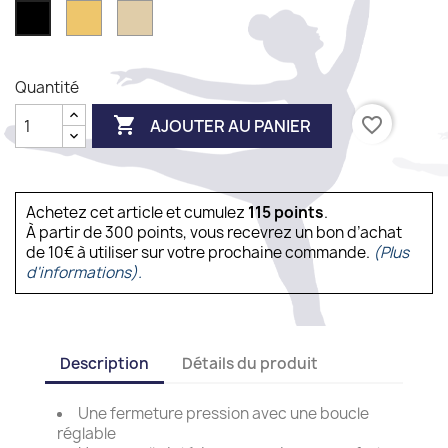
OR
Sable
Noir
Quantité

favorite_border
AJOUTER AU PANIER
Achetez cet article et cumulez
115
points
.
À partir de 300 points, vous recevrez un bon d’achat
de 10€ à utiliser sur votre prochaine commande.
(Plus
d'informations).
Description
Détails du produit
Une fermeture pression avec une boucle
réglable