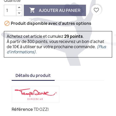
Quantité

favorite_border
AJOUTER AU PANIER

Produit disponible avec d'autres options
Achetez cet article et cumulez
29
points
.
À partir de 300 points, vous recevrez un bon d’achat
de 10€ à utiliser sur votre prochaine commande.
(Plus
d'informations).
Détails du produit
Référence
TD OZZI