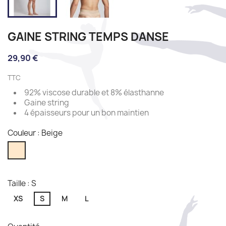
GAINE STRING TEMPS DANSE
29,90 €
TTC
92% viscose durable et 8% élasthanne
Gaine string
4 épaisseurs pour un bon maintien
Couleur : Beige
Beige
Taille : S
XS
S
M
L