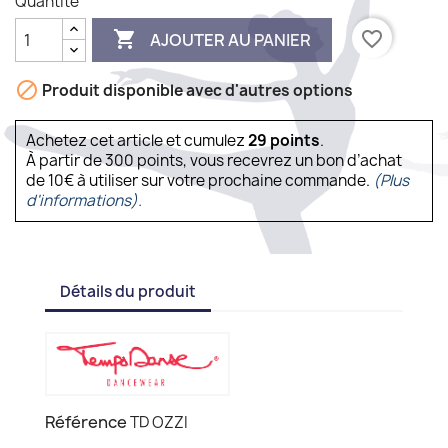
Quantité

favorite_border
AJOUTER AU PANIER

Produit disponible avec d'autres options
Achetez cet article et cumulez
29
points
.
À partir de 300 points, vous recevrez un bon d’achat
de 10€ à utiliser sur votre prochaine commande.
(Plus
d'informations).
Détails du produit
Référence
TD OZZI