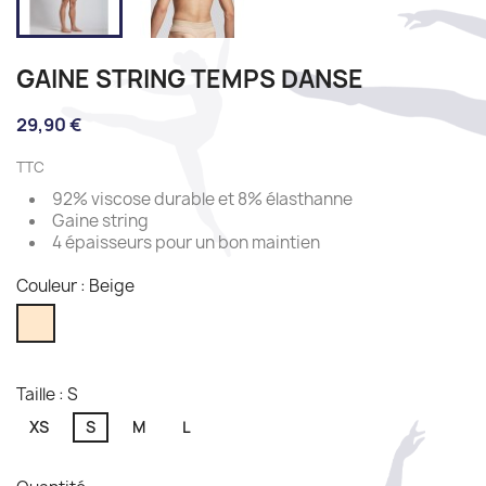
GAINE STRING TEMPS DANSE
29,90 €
TTC
92% viscose durable et 8% élasthanne
Gaine string
4 épaisseurs pour un bon maintien
Couleur : Beige
Beige
Taille : S
XS
S
M
L