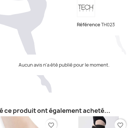
Référence
TH023
Aucun avis n'a été publié pour le moment.
té ce produit ont également acheté...
favorite_border
favorite_border