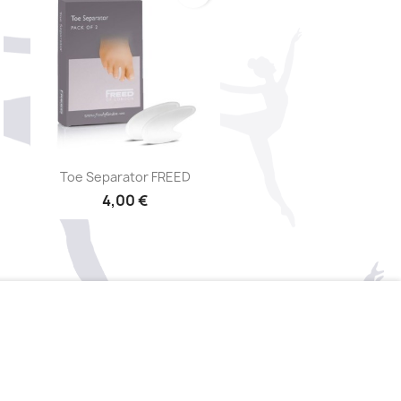
Aperçu rapide

Toe Separator FREED
4,00 €