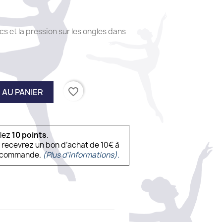
cs et la pression sur les ongles dans
favorite_border
 AU PANIER
ulez
10
points
.
s recevrez un bon d’achat de 10€ à
ne commande.
(Plus d'informations).