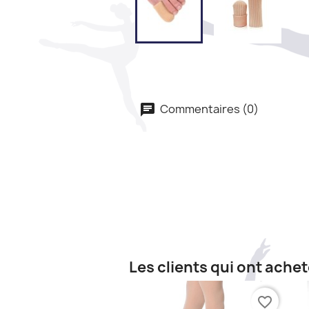
Commentaires (0)
Les clients qui ont ache
favorite_border