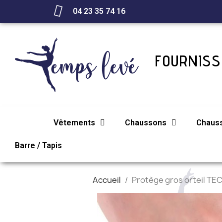
04 23 35 74 16
FOURNISSE
Vêtements
Chaussons
Chaus
Barre / Tapis
Accueil
Protège gros orteil T