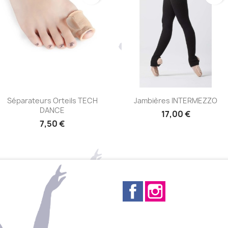
Aperçu rapide
Aperçu rapide


Séparateurs Orteils TECH
Jambières INTERMEZZO
DANCE
17,00 €
7,50 €
+6
Facebook
Instagram