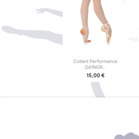
Aperçu rapide

Collant Performance
GAYNOR...
15,00 €