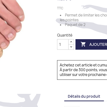
TTC
Permet de limiter les cho
les pointes
Paquet de 2
Quantité

AJOUTER
Achetez cet article et cum
À partir de 300 points, vou
utiliser sur votre prochai
Détails du produit